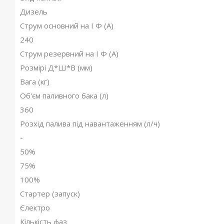
Дизель
Струм основний на I Ф (А)
240
Струм резервний на I Ф (А)
Розмірі Д*Ш*В (мм)
Вага (кг)
Об'єм паливного бака (л)
360
Розхід палива під навантаженням (л/ч)
-
50%
75%
100%
Стартер (запуск)
Єлектро
Кількість фаз