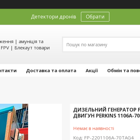
Детектори дронів
Обрати
ення | амуніція та
д FPV | Блекаут товари
нтакти
Доставка та оплата
Акції
Обмін та пов
ДИЗЕЛЬНИЙ ГЕНЕРАТОР FU
ДВИГУН PERKINS 1106A-7
Немає в наявності
Код:
FP-2201106A-70TAG4