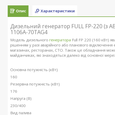
Опис
Характеристики
Дизельний генератор FULL FP-220 (з АВ
1106A-70TAG4
Модель дизельного
генератора
Full FP 220 (160 кВт) 
рішенням у разі аварійного або планового відключення е
магазинах, ресторанах, СТО. Також це обладнання можн
майданчиках, які знаходяться далеко від основної мереж
Основна потужність (кВт)
160
Резервна потужність (кВт)
176
Напруга (В)
230/400
Вид палива