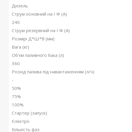
Дизель
Струм основний на I Ф (А)
240
Струм резервний на I Ф (А)
Розмірі Д*Ш*В (мм)
Вага (кг)
Об'єм паливного бака (л)
360
Розхід палива під навантаженням (л/ч)
-
50%
75%
100%
Стартер (запуск)
Єлектро
Кількість фаз