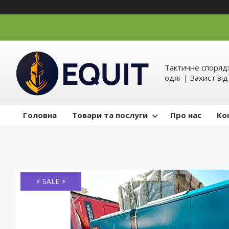
Тактичне спорядж
одяг | Захист ві
Головна
Товари та послуги
Про нас
Ко
⚡ SALE ⚡