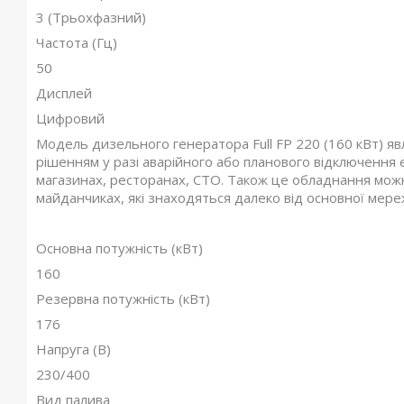
3 (Трьохфазний)
Частота (Гц)
50
Дисплей
Цифровий
Модель дизельного генератора Full FP 220 (160 кВт) яв
рішенням у разі аварійного або планового відключення е
магазинах, ресторанах, СТО. Також це обладнання можн
майданчиках, які знаходяться далеко від основної мереж
Основна потужність (кВт)
160
Резервна потужність (кВт)
176
Напруга (В)
230/400
Вид палива