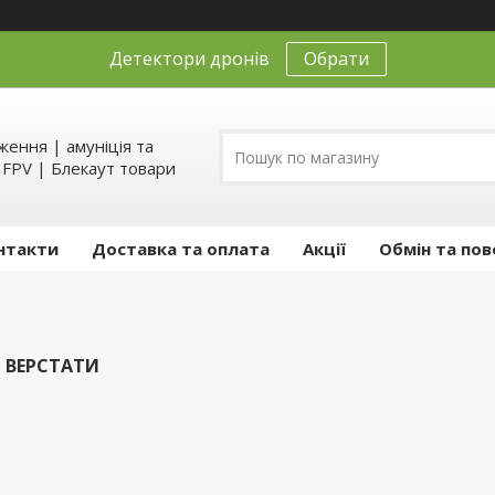
Детектори дронів
Обрати
ення | амуніція та
д FPV | Блекаут товари
нтакти
Доставка та оплата
Акції
Обмін та пов
 ВЕРСТАТИ