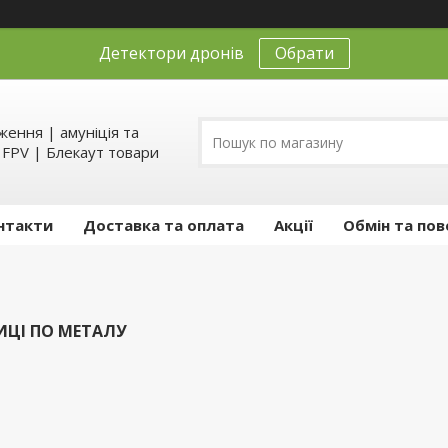
Детектори дронів
Обрати
ення | амуніція та
д FPV | Блекаут товари
нтакти
Доставка та оплата
Акції
Обмін та пов
ЦІ ПО МЕТАЛУ