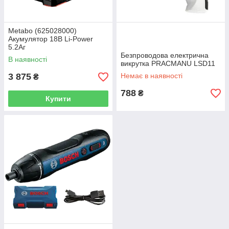
Metabo (625028000)
Акумулятор 18В Li-Power
5.2Аг
Безпроводова електрична
В наявності
викрутка PRACMANU LSD11
3 875
Немає в наявності
₴
788
₴
Купити