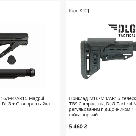
842J
M16/M4/AR15 Magpul
Приклад M16/M4/AR15 телеск
 DLG + Стопорна гайка
TBS Compact від DLG Tactical M
регульованим підщочником +
гайка чорний
5 460 ₴