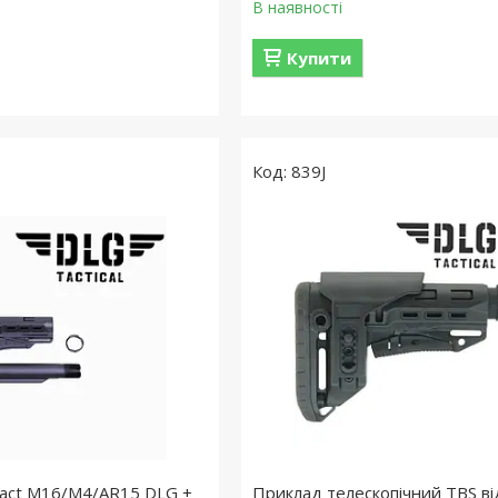
В наявності
Купити
839J
act M16/M4/AR15 DLG +
Приклад телескопічний TBS в