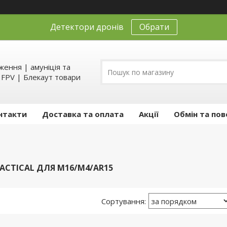
Детектори дронів
Обрати
ення | амуніція та
д FPV | Блекаут товари
нтакти
Доставка та оплата
Акції
Обмін та пов
ACTICAL ДЛЯ M16/M4/AR15