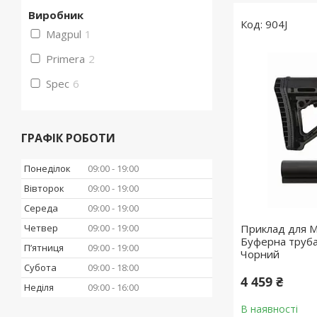
Виробник
904J
Magpul
1
Primera
2
Spec
6
ГРАФІК РОБОТИ
Понеділок
09:00
19:00
Вівторок
09:00
19:00
Середа
09:00
19:00
Четвер
09:00
19:00
Приклад для 
Буферна труба
Пʼятниця
09:00
19:00
Чорний
Субота
09:00
18:00
4 459 ₴
Неділя
09:00
16:00
В наявності