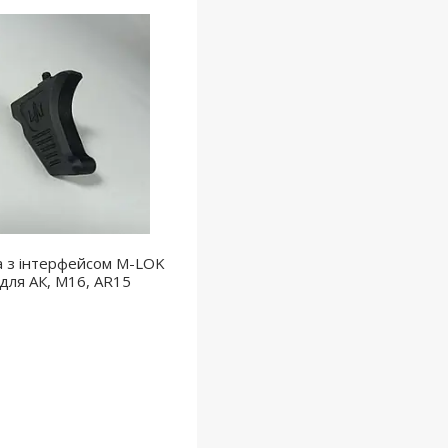
а з інтерфейсом M-LOK
 для АК, M16, AR15