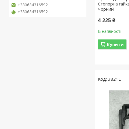
Стопорна гайка
+380684316592
Чорний
+380684316592
4 225 ₴
В наявності
Купити
3821L