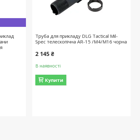
риклад
Труба для прикладу DLG Tactical Mil-
вани
Spec телескопічна AR-15 /M4/M16 чорна
ля
2 145 ₴
В наявності
Купити