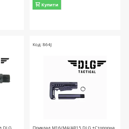
Купити
864J
ід DLG
Приклад M16/M4/AR15 DLG +Стопорна