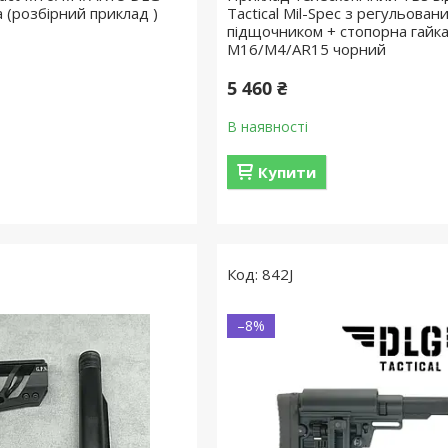
 (розбірний приклад )
Tactical Mil-Spec з регульован
підщочником + стопорна гайка
M16/M4/AR15 чорний
5 460 ₴
В наявності
Купити
842J
–8%