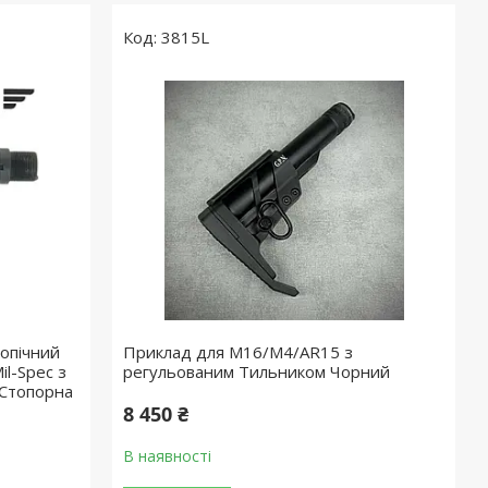
3815L
опічний
Приклад для M16/M4/AR15 з
il-Spec з
регульованим Тильником Чорний
 Стопорна
8 450 ₴
В наявності