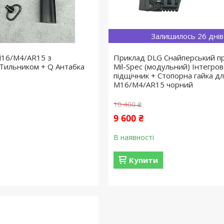
Залишилось 26 днів
M16/M4/AR15 з
Приклад DLG Снайперський п
Тильником + Q Антабка
Mil-Spec (модульний) Інтегро
підщічник + Стопорна гайка д
M16/M4/AR15 чорний
10 400 ₴
9 600 ₴
В наявності
Купити