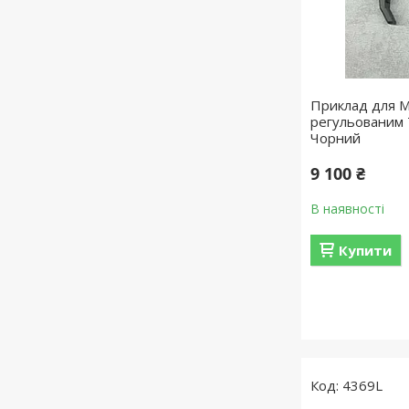
Приклад для 
регульованим 
Чорний
9 100 ₴
В наявності
Купити
4369L