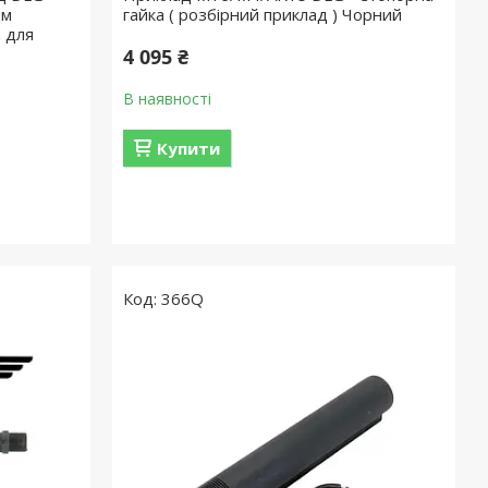
им
гайка ( розбірний приклад ) Чорний
 для
4 095 ₴
В наявності
Купити
366Q