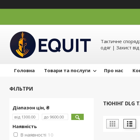
Тактичне спорядж
одяг | Захист ві
Головна
Товари та послуги
Про нас
Ко
ФІЛЬТРИ
ТЮНІНГ DLG T
Діапазон цін, ₴
Наявність
В наявності
10