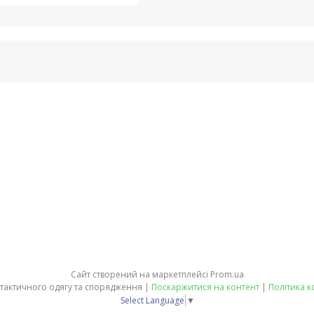
Сайт створений на маркетплейсі
Prom.ua
ЕКВІТ - магазин тактичного одягу та спорядження |
Поскаржитися на контент
|
Політика к
Select Language
▼