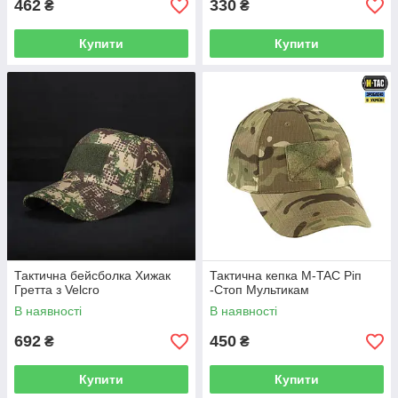
462
330
₴
₴
Купити
Купити
Тактична бейсболка Хижак
Тактична кепка M-TAC Ріп
Гретта з Velcro
-Стоп Мультикам
В наявності
В наявності
692
450
₴
₴
Купити
Купити