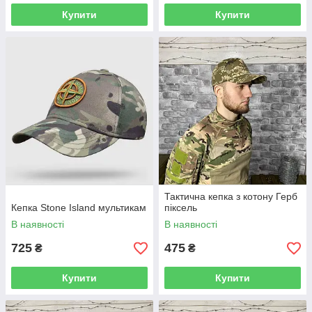
Купити
Купити
Тактична кепка з котону Герб
Кепка Stone Island мультикам
піксель
В наявності
В наявності
725
475
₴
₴
Купити
Купити