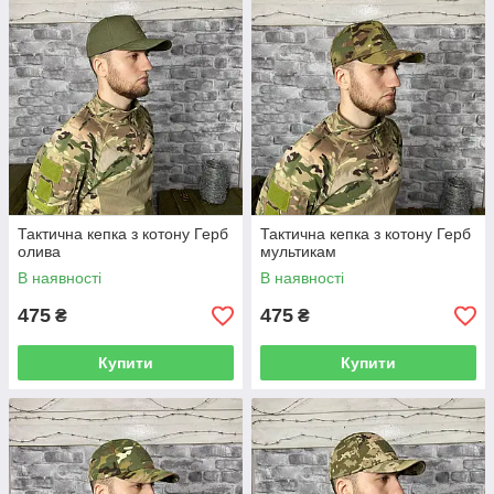
Тактична кепка з котону Герб
Тактична кепка з котону Герб
олива
мультикам
В наявності
В наявності
475
475
₴
₴
Купити
Купити