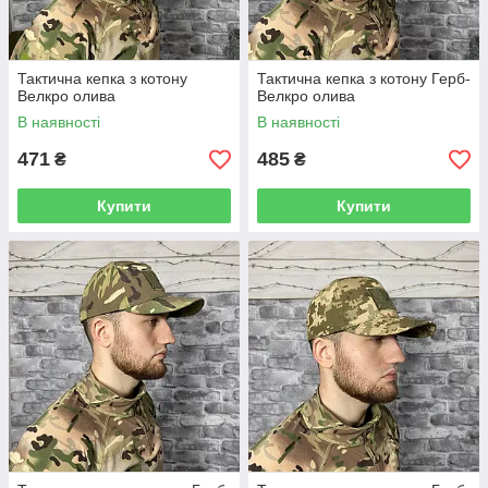
Тактична кепка з котону
Тактична кепка з котону Герб-
Велкро олива
Велкро олива
В наявності
В наявності
471
485
₴
₴
Купити
Купити