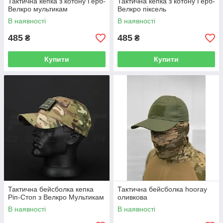
Тактична кепка з котону Герб-
Тактична кепка з котону Герб-
Велкро мультикам
Велкро піксель
В наявності
В наявності
485
485
₴
₴
Купити
Купити
Тактична бейсболка кепка
Тактична бейсболка hooray
Ріп-Стоп з Велкро Мультикам
оливкова
В наявності
В наявності