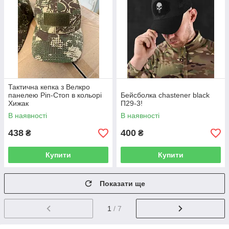
Тактична кепка з Велкро
панелею Ріп-Стоп в кольорі
Бейсболка chastener black
Хижак
П29-3!
В наявності
В наявності
438
400
₴
₴
Купити
Купити
Показати ще
1
/ 7