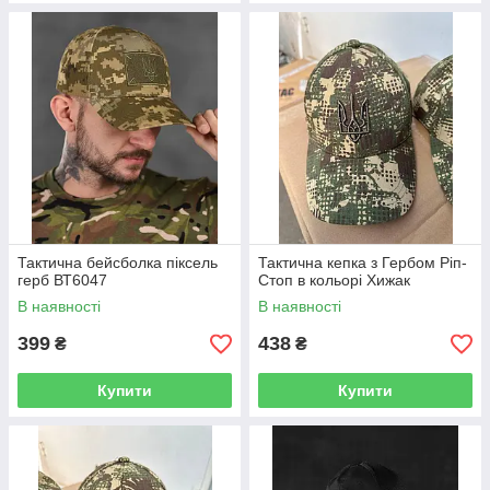
Тактична бейсболка піксель
Тактична кепка з Гербом Ріп-
герб ВТ6047
Стоп в кольорі Хижак
В наявності
В наявності
399
438
₴
₴
Купити
Купити