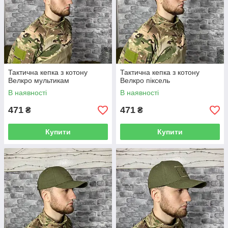
Тактична кепка з котону
Тактична кепка з котону
Велкро мультикам
Велкро піксель
В наявності
В наявності
471
471
₴
₴
Купити
Купити