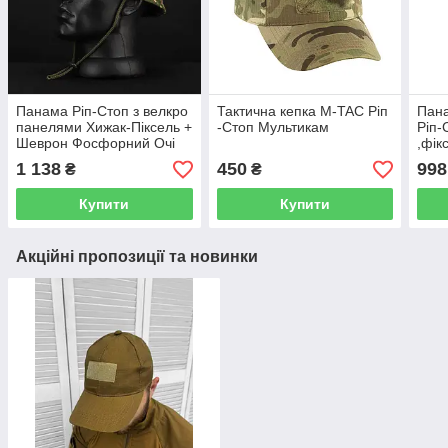
Панама Ріп-Стоп з велкро
Тактична кепка M-TAC Ріп
Пана
панелями Хижак-Піксель +
-Стоп Мультикам
Ріп-
Шеврон Фосфорний Очі
,фік
Сітк
1 138
450
998
₴
₴
Купити
Купити
Акційні пропозиції та новинки