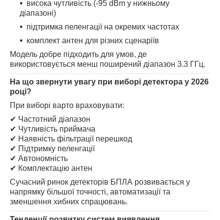
висока чутливість (-95 dBm у нижньому
діапазоні)
підтримка пеленгації на окремих частотах
комплект антен для різних сценаріїв
Модель добре підходить для умов, де
використовується менш поширений діапазон 3.3 ГГц.
На що звернути увагу при виборі детектора у 2026
році?
При виборі варто враховувати:
✔ Частотний діапазон
✔ Чутливість приймача
✔ Наявність фільтрації перешкод
✔ Підтримку пеленгації
✔ Автономність
✔ Комплектацію антен
Сучасний ринок детекторів БПЛА розвивається у
напрямку більшої точності, автоматизації та
зменшення хибних спрацювань.
Тенденції розвитку систем виявлення