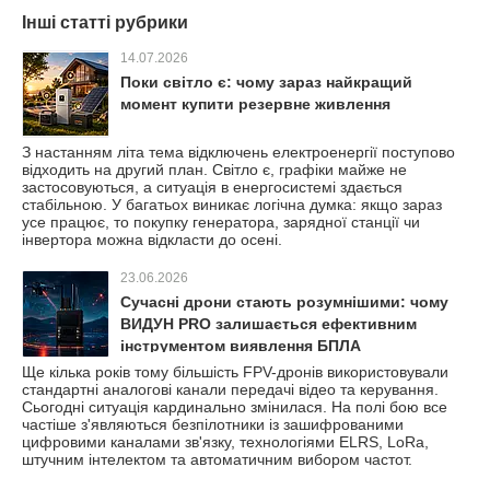
Інші статті рубрики
14.07.2026
Поки світло є: чому зараз найкращий
момент купити резервне живлення
З настанням літа тема відключень електроенергії поступово
відходить на другий план. Світло є, графіки майже не
застосовуються, а ситуація в енергосистемі здається
стабільною. У багатьох виникає логічна думка: якщо зараз
усе працює, то покупку генератора, зарядної станції чи
інвертора можна відкласти до осені.
23.06.2026
Сучасні дрони стають розумнішими: чому
ВИДУН PRO залишається ефективним
інструментом виявлення БПЛА
Ще кілька років тому більшість FPV-дронів використовували
стандартні аналогові канали передачі відео та керування.
Сьогодні ситуація кардинально змінилася. На полі бою все
частіше з'являються безпілотники із зашифрованими
цифровими каналами зв'язку, технологіями ELRS, LoRa,
штучним інтелектом та автоматичним вибором частот.