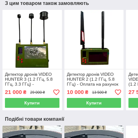
З цим товаром також замовляють
Детектор дронів VIDEO
Детектор дронів VIDEO
Дете
HUNTER 3 (1.2 ГГц, 5.8
HUNTER 2 (1.2 ГГц, 5.8
VID
ГГц, 3.3 ГГц) -
ГГц) - Оплата на рахунок
(1.2
відвантаження по черзі
перед відправленням
- з 
21 000
10 000
27 
₴
₴
29 000 ₴
13 500 ₴
Купити
Купити
Подібні товари компанії