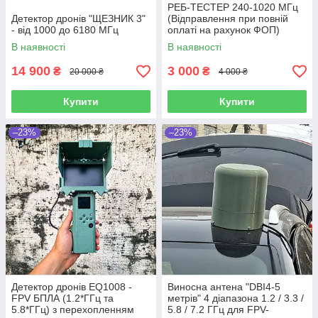
РЕБ-ТЕСТЕР 240-1020 МГц
Детектор дронів "ЩЕЗНИК 3"
(Відправлення при повній
- від 1000 до 6180 МГц
оплаті на рахунок ФОП)
перевірка РЕБ систем за
В наявності
В наявності
лічені секунди
14 900
3 000
₴
₴
20 000 ₴
4 000 ₴
Купити
Купити
–23%
–23%
Детектор дронів EQ1008 -
Виносна антена "DBI4-5
FPV БПЛА (1.2*ГГц та
метрів" 4 діапазона 1.2 / 3.3 /
5.8*ГГц) з перехопленням
5.8 / 7.2 ГГц для FPV-