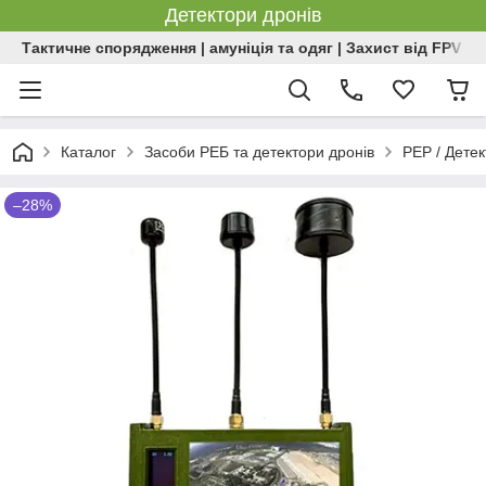
Детектори дронів
Тактичне спорядження | амуніція та одяг | Захист від FPV | 
Каталог
Засоби РЕБ та детектори дронів
РЕР / Дете
–28%