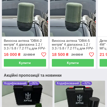
Виносна антена "DBI4-2
Виносна антена "DBI4-5
Дете
метрів" 4 діапазона 1.2 /
метрів" 4 діапазона 1.2 /
4М" 
3.3 / 5.8 / 7.2 ГГц для FPV-
3.3 / 5.8 / 7.2 ГГц для FPV-
МГц
детекторів (2 м)
детекторів (5 м)
16 000
18 500
21 
₴
₴
22 000 ₴
24 000 ₴
Купити
Купити
Акційні пропозиції та новинки
Кодифікований
–35%
Кодифікований
–32%