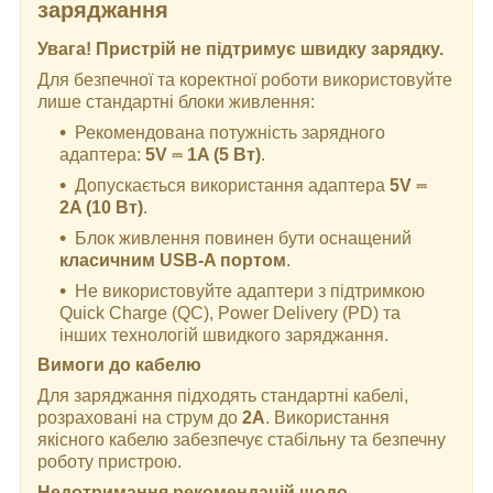
заряджання
Увага! Пристрій не підтримує швидку зарядку.
Для безпечної та коректної роботи використовуйте
лише стандартні блоки живлення:
Рекомендована потужність зарядного
адаптера:
5V ⎓ 1A (5 Вт)
.
Допускається використання адаптера
5V ⎓
2A (10 Вт)
.
Блок живлення повинен бути оснащений
класичним USB-A портом
.
Не використовуйте адаптери з підтримкою
Quick Charge (QC), Power Delivery (PD) та
інших технологій швидкого заряджання.
Вимоги до кабелю
Для заряджання підходять стандартні кабелі,
розраховані на струм до
2А
. Використання
якісного кабелю забезпечує стабільну та безпечну
роботу пристрою.
Недотримання рекомендацій щодо