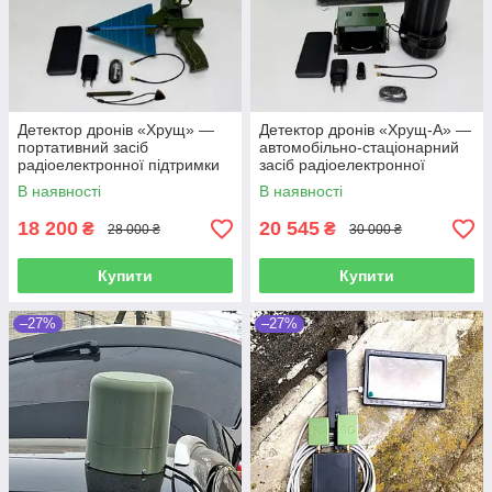
Детектор дронів «Хрущ» —
Детектор дронів «Хрущ-А» —
портативний засіб
автомобільно-стаціонарний
радіоелектронної підтримки
засіб радіоелектронної
підтримки
В наявності
В наявності
18 200
20 545
₴
₴
28 000 ₴
30 000 ₴
Купити
Купити
–27%
–27%