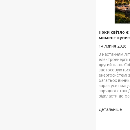
Поки світло є
момент купит
14 липня 2026
З настанням лі
електроенергії
другий план. Св
застосовуються
енергосистемі 
багатьох виник
зараз усе прац
зарядної станц
відкласти до ос