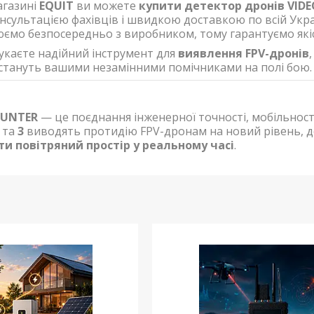
агазині
EQUIT
ви можете
купити детектор дронів VIDE
нсультацією фахівців і швидкою доставкою по всій Украї
ємо безпосередньо з виробником, тому гарантуємо якіс
укаєте надійний інструмент для
виявлення FPV-дронів
стануть вашими незамінними помічниками на полі бою.
HUNTER
— це поєднання інженерної точності, мобільності
та
3
виводять протидію FPV-дронам на новий рівень, д
и повітряний простір у реальному часі
.