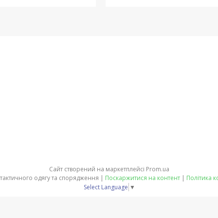
Сайт створений на маркетплейсі
Prom.ua
ЕКВІТ - магазин тактичного одягу та спорядження |
Поскаржитися на контент
|
Політика к
Select Language
▼