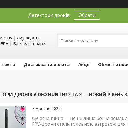
Детектори дронів
Обрати
ення | амуніція та
д FPV | Блекаут товари
нтакти
Доставка та оплата
Акції
Обмін та пов
ЕКТОРИ ДРОНІВ VIDEO HUNTER 2 ТА 3 — НОВИЙ РІВЕНЬ 
7 жовтня 2025
Сучасна війна — це не лише бої на землі, 
FPV-дрони стали головною загрозою для по