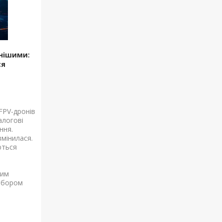
мнішими:
ся
FPV-дронів
алогові
ння.
змінилася.
ються
ним
ибором