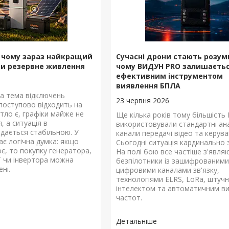
: чому зараз найкращий
Сучасні дрони стають розу
и резервне живлення
чому ВИДУН PRO залишаєть
ефективним інструментом
виявлення БПЛА
та тема відключень
23 червня 2026
 поступово відходить на
ітло є, графіки майже не
Ще кілька років тому більшість 
, а ситуація в
використовували стандартні ан
здається стабільною. У
канали передачі відео та керува
ає логічна думка: якщо
Сьогодні ситуація кардинально 
ює, то покупку генератора,
На полі бою все частіше з'явля
ії чи інвертора можна
безпілотники із зашифрованими
ені.
цифровими каналами зв'язку,
технологіями ELRS, LoRa, штуч
інтелектом та автоматичним в
частот.