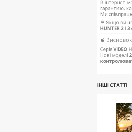
В інтернет-м
гарантією, ко
Ми співпрацю
💬 Якщо ви ш
HUNTER 2 і 3
Висновок
🧠
Серія
VIDEO 
Нові моделі
2
контролюват
ІНШІ СТАТТІ