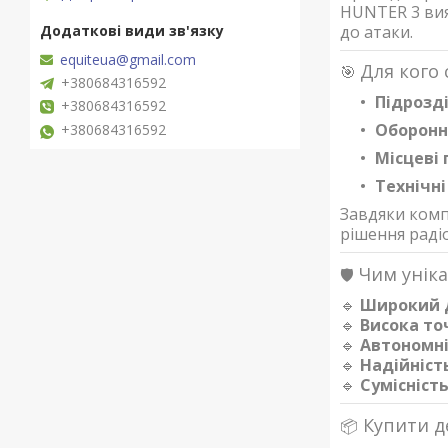
HUNTER 3 вияв
до атаки.
equiteua@gmail.com
Для кого 
🎯
+380684316592
Підрозд
+380684316592
Оборонн
+380684316592
Місцеві 
Технічні
Завдяки комп
рішення раді
Чим уніка
🛡️
🔹
Широкий 
🔹
Висока то
🔹
Автономні
🔹
Надійніст
🔹
Сумісніст
Купити д
📦