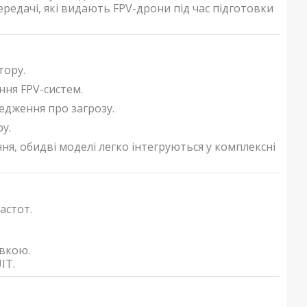
ередачі, які видають FPV-дрони під час підготовки
тору.
ння FPV-систем.
дження про загрозу.
у.
я, обидві моделі легко інтегруються у комплексні
астот.
вкою.
IT.