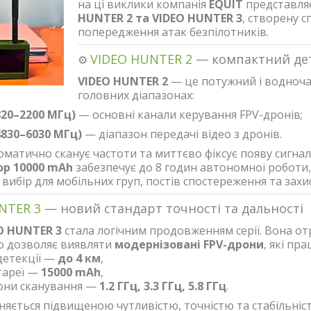
на ці виклики компанія
EQUIT
представля
HUNTER 2 та VIDEO HUNTER 3
, створену 
попередження атак безпілотників.
VIDEO HUNTER 2
— компактний дет
⚙️
VIDEO HUNTER 2
— це потужний і водноча
головних діапазонах:
(820–2200 МГц)
— основні канали керування FPV-дронів;
(4830–6030 МГц)
— діапазон передачі відео з дронів.
оматично сканує частоти та миттєво фіксує появу сигнал
р 10000 mAh
забезпечує до 8 годин автономної роботи
вибір для мобільних груп, постів спостереження та захи
NTER 3
— новий стандарт точності та дальності
O HUNTER 3
стала логічним продовженням серії. Вона о
о дозволяє виявляти
модернізовані FPV-дрони
, які пр
детекції —
до 4 км
,
тареї —
15000 mAh
,
они сканування —
1.2 ГГц, 3.3 ГГц, 5.8 ГГц
.
няється підвищеною чутливістю, точністю та стабільніст