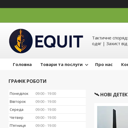
Тактичне спорядж
одяг | Захист ві
Головна
Товари та послуги
Про нас
Ко
ГРАФІК РОБОТИ
Понеділок
09:00
19:00
🛰️ НОВІ ДЕТ
Вівторок
09:00
19:00
Середа
09:00
19:00
Четвер
09:00
19:00
Пʼятниця
09:00
19:00