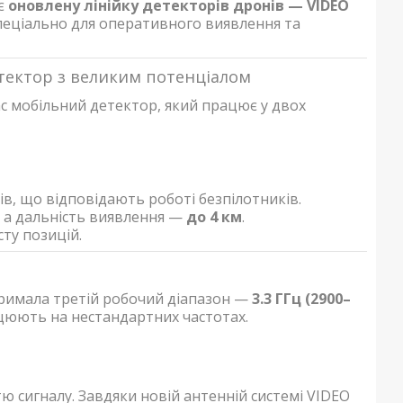
є
оновлену лінійку детекторів дронів — VIDEO
спеціально для оперативного виявлення та
ектор з великим потенціалом
с мобільний детектор, який працює у двох
ів, що відповідають роботі безпілотників.
, а дальність виявлення —
до 4 км
.
сту позицій.
тримала третій робочий діапазон —
3.3 ГГц (2900–
ацюють на нестандартних частотах.
ю сигналу. Завдяки новій антенній системі VIDEO