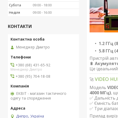
Субота
09:00
18:00
Неділя
09:00
16:00
КОНТАКТИ
1.2 ГГц 
Менеджер Дмитро
5.8 ГГц 
Пристрій авт
🔋
Акумулято
+380 (68) 431-65-92
Це ідеальний 
Менеджер Дмитро
+380 (95) 704-18-08
VIDEO HU
🚀
Модель
VIDE
4000 МГц)
, щ
ЕКВІТ - магазин тактичного
✅ Дальність 
одягу та спорядження
✅ Ємність ба
✅ Три діапаз
Прилад виріз
Дніпро, Україна