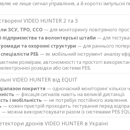
ляє не лише сигнал управління, а й короткі імпульсні п
створені VIDEO HUNTER 2 та 3
іли ЗСУ, ТРО, ССО
— для моніторингу повітряного прос
і підприємства та волонтерські штаби
— для тестува
громади та охоронні структури
— для раннього попере
 спеціалісти РЕБ
— як мобільний інструмент аналізу ефір
актним розмірам, автономності та простоті використанн
оелектронної розвідки або системи РЕБ.
льні VIDEO HUNTER від EQUIT
діапазон покриття
— одночасний моніторинг кількох ч
чність
— фіксація сигналів навіть на великій дистанції.
сть і мобільність
— не потребує постійного живлення.
ь
— кожен пристрій проходить тестування перед відпра
ь
— можна використовувати разом із системами РЕБ EQU
етектори дронів VIDEO HUNTER в Україні