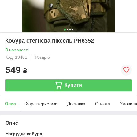
Кобура стегнєва піксель РН6352
В наявності
Код: 13481
Роздріб
549
₴
Купити
Опис
Характеристики
Доставка
Оплата
Умови п
Опис
Нагрудна кобура