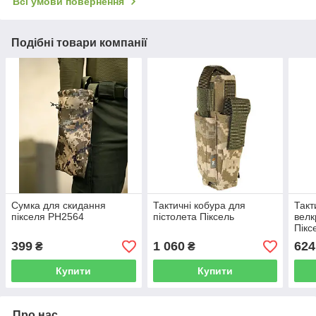
Всі умови повернення
Подібні товари компанії
Сумка для скидання
Тактичні кобура для
Такт
пікселя РН2564
пістолета Піксель
велк
Пікс
399
1 060
624
₴
₴
Купити
Купити
Про нас