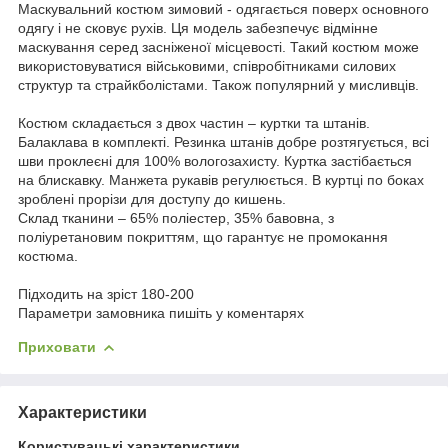
Маскувальний костюм зимовий - одягається поверх основного
одягу і не сковує рухів. Ця модель забезпечує відмінне
маскування серед засніженої місцевості. Такий костюм може
використовуватися військовими, співробітниками силових
структур та страйкболістами. Також популярний у мисливців.
Костюм складається з двох частин – куртки та штанів.
Балаклава в комплекті. Резинка штанів добре розтягується, всі
шви проклеєні для 100% вологозахисту. Куртка застібається
на блискавку. Манжета рукавів регулюється. В куртці по боках
зроблені прорізи для доступу до кишень.
Склад тканини – 65% поліестер, 35% бавовна, з
поліуретановим покриттям, що гарантує не промокання
костюма.
Підходить на зріст 180-200
Параметри замовника пишіть у коментарях
Приховати
Характеристики
Користувацькі характеристики