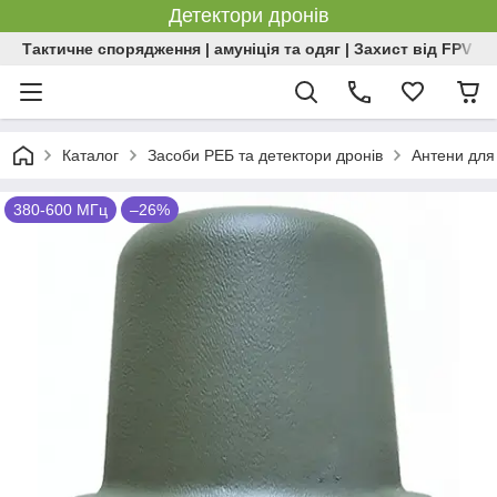
Детектори дронів
Тактичне спорядження | амуніція та одяг | Захист від FPV | 
Каталог
Засоби РЕБ та детектори дронів
Антени для
380-600 МГц
–26%