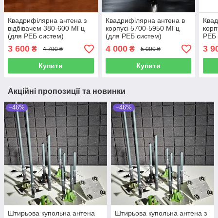
Квадрифілярна антена з
Квадрифілярна антена в
Квад
відбівачем 380-600 МГц
корпусі 5700-5950 МГц
корп
(для РЕБ систем)
(для РЕБ систем)
РЕБ 
3 600
4 000
3 9
₴
₴
4 700 ₴
5 000 ₴
Купити
Купити
Акційні пропозиції та новинки
–46%
–46%
Штирьова купольна антена
Штирьова купольна антена з