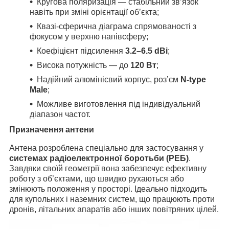
Кругова поляризація — стабільний зв’язок
навіть при зміні орієнтації об’єкта;
Квазі-сферична діаграма спрямованості з
фокусом у верхню напівсферу;
Коефіцієнт підсилення
3.2–6.5 dBi
;
Висока потужність — до
120 Вт
;
Надійний алюмінієвий корпус, роз’єм
N-type
Male
;
Можливе виготовлення під індивідуальний
діапазон частот.
Призначення антени
Антена розроблена спеціально для застосування у
системах радіоелектронної боротьби (РЕБ)
.
Завдяки своїй геометрії вона забезпечує ефективну
роботу з об’єктами, що швидко рухаються або
змінюють положення у просторі. Ідеально підходить
для купольних і наземних систем, що працюють проти
дронів, літальних апаратів або інших повітряних цілей.