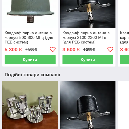
Квадрифілярна антена в
Квадрифілярна антена в
Квад
корпусі 500-800 МГц (для
корпусі 2100-2300 МГц
корп
РЕБ систем)
(для РЕБ систем)
(для
5 300
3 600
3 6
₴
₴
7 500 ₴
4 200 ₴
Купити
Купити
Подібні товари компанії