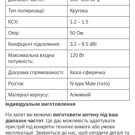
Тип поляризації:
Кругова
КСХ:
1.2 – 1.5
Опір:
50 Ом
Коефіцієнт підсилення:
3.2 – 6.5 dBi
Максимальна вхідна
120 Вт
потужність:
Діаграма спрямованості:
Квазі-сферична
Роз’єм:
N-type Male (тато)
Матеріал корпусу:
Алюміній
Індивідуальне виготовлення
На запит ми можемо
виготовити антену під ваш
діапазон частот
. Це дає можливість адаптувати
пристрій під конкретні технічні вимоги або умови
експлуатації. Зверніться до нас, щоб узгодити деталі та