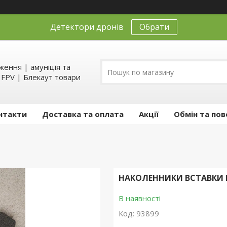
Детектори дронів
Обрати
ення | амуніція та
д FPV | Блекаут товари
нтакти
Доставка та оплата
Акції
Обмін та пов
НАКОЛЕННИКИ ВСТАВКИ E
В наявності
Код:
93899