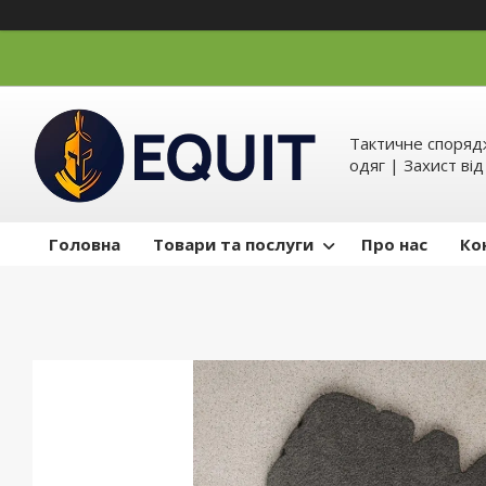
Тактичне спорядж
одяг | Захист ві
Головна
Товари та послуги
Про нас
Ко