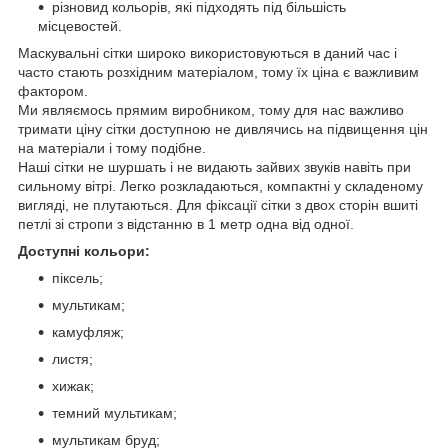
різновид кольорів, які підходять під більшість
місцевостей.
Маскувальні сітки широко використовуються в даний час і
часто стають розхідним матеріалом, тому їх ціна є важливим
фактором.
Ми являємось прямим виробником, тому для нас важливо
тримати ціну сітки доступною не дивлячись на підвищення цін
на матеріали і тому подібне.
Наші сітки не шуршать і не видають зайвих звуків навіть при
сильному вітрі. Легко розкладаються, компактні у складеному
вигляді, не плутаються. Для фіксації сітки з двох сторін вшиті
петлі зі стропи з відстанню в 1 метр одна від одної.
Доступні кольори:
піксель;
мультикам;
камуфляж;
листя;
хижак;
темний мультикам;
мультикам бруд;