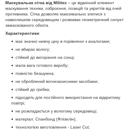
Маскувальна сітка від Militex
– це відмінний елемент
маскування техніки, озброєння, позицій та укриттів від очей
противника. Сітка дозволяє максимально злитися з
навколишнім середовищем і розмиває геометричний силует
замаскованого обєкта.
Характеристики
:
має значно нижчу ціну в порівнянні з аналогами;
не вбирає вологу;
стійкий до вигорання на сонці;
мала вага готового виробу;
повністю безшумна;
не оброблений вогнезахисними засобами;
стійкий до грибка;
підходить для постійного використання на відкритому
повітрі;
не розкладається у вологому середовищі;
матеріал: Спанбонд (Флізелін);
технологією виготовлення - Laser Cut;