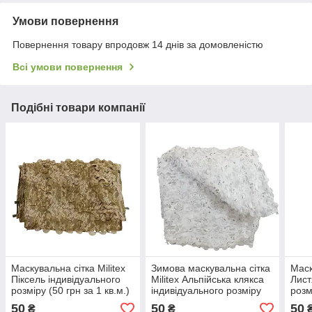
Умови повернення
Повернення товару впродовж 14 днів за домовленістю
Всі умови повернення
Подібні товари компанії
Маскувальна сітка Militex
Зимова маскувальна сітка
Маск
Піксель індивідуального
Militex Альпійська клякса
Лист
розміру (50 грн за 1 кв.м.)
індивідуального розміру
розм
(50 грн за 1 кв.м.)
50
50
50
₴
₴