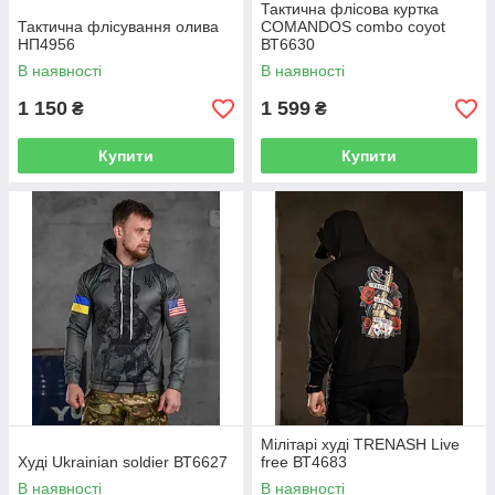
Тактична флісова куртка
Тактична флісування олива
COMANDOS combo coyot
НП4956
ВТ6630
В наявності
В наявності
1 150
1 599
₴
₴
Купити
Купити
Мілітарі худі TRENASH Live
Худі Ukrainian soldier ВТ6627
free ВТ4683
В наявності
В наявності