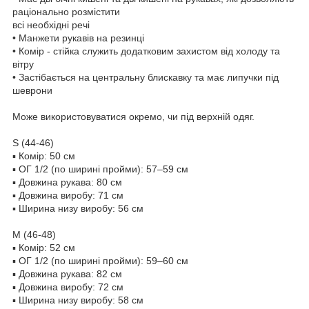
раціонально розмістити
всі необхідні речі
• Манжети рукавів на резинці
• Комір - стійка служить додатковим захистом від холоду та
вітру
• Застібається на центральну блискавку та має липучки під
шеврони
Може використовуватися окремо, чи під верхній одяг.
S (44-46)
▪ Комір: 50 см
▪ ОГ 1/2 (по ширині пройми): 57–59 см
▪ Довжина рукава: 80 см
▪ Довжина виробу: 71 см
▪ Ширина низу виробу: 56 см
M (46-48)
▪ Комір: 52 см
▪ ОГ 1/2 (по ширині пройми): 59–60 см
▪ Довжина рукава: 82 см
▪ Довжина виробу: 72 см
▪ Ширина низу виробу: 58 см