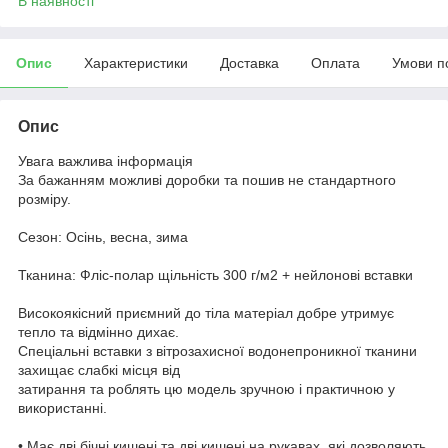
В наявності
Опис
Характеристики
Доставка
Оплата
Умови п
Опис
Увага важлива інформація
За бажанням можливi доробки та пошив не стандартного
розміру.
Сезон: Осінь, весна, зима
Тканина: Фліс-полар щільність 300 г/м2 + нейлонові вставки
Високоякісний приємний до тіла матеріал добре утримує
тепло та відмінно дихає.
Спеціальні вставки з вітрозахисної водонепроникної тканини
захищає слабкі місця від
затирання та роблять цю модель зручною і практичною у
використанні.
• Має дві бічні кишені та дві кишені на рукавах, які дозволяють