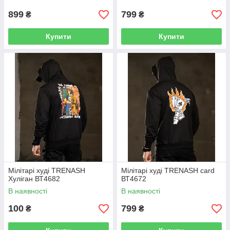
899
799
₴
₴
Купити
Купити
Мілітарі худі TRENASH
Мілітарі худі TRENASH card
Хуліган ВТ4682
ВТ4672
В наявності
В наявності
100
799
₴
₴