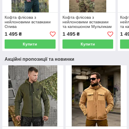
Кофта флісова з
Кофта флісова з
Кофт
нейлоновими вставками
нейлоновими вставками
нейл
Олива
та капюшоном Мультикам
та к
1 495
1 495
1 4
₴
₴
Купити
Купити
Акційні пропозиції та новинки