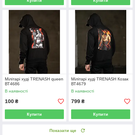
Купити
Купити
Мілітарі худі TRENASH queen
Мілітарі худі TRENASH Козак
ВТ4686
ВТ4679
В наявності
В наявності
100
799
₴
₴
Купити
Купити
Показати ще