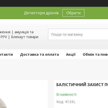
Детектори дронів
Обрати
ення | амуніція та
д FPV | Блекаут товари
нтакти
Доставка та оплата
Акції
Обмін та пов
БАЛІСТИЧНИЙ ЗАХИСТ П
В наявності
Код:
4133L