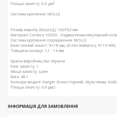
Площа захисту: 0,9 дм²
Система кріплення: MOLLE
Розмір виробу (ВхШхД): 160*62 мм
Матеріал: Cordura 1000D , Надвисокомолекулярний пол
Система кріплення спорядження: MOLLE
Балістичний захист: 9×18 мм, (9 mm Makarov), 9×19 MM, 
Товщина ізоляції: 12 - 14 мм
Країна виробництва: Україна
Клас захисту: 1
Місця захисту: Шия
Вага: 48 г
Кольори моделі: Ranger Green,Чорний, Мультикам, Койо
Площа захисту: 0.9 дм2
ІНФОРМАЦІЯ ДЛЯ ЗАМОВЛЕННЯ