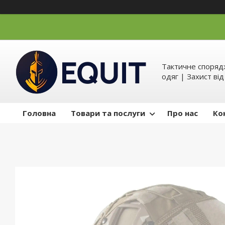
Тактичне спорядж
одяг | Захист ві
Головна
Товари та послуги
Про нас
Ко