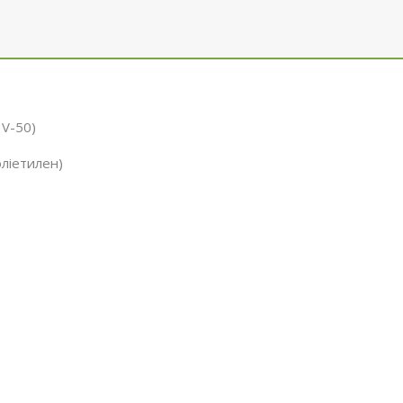
 V-50)
ліетилен)