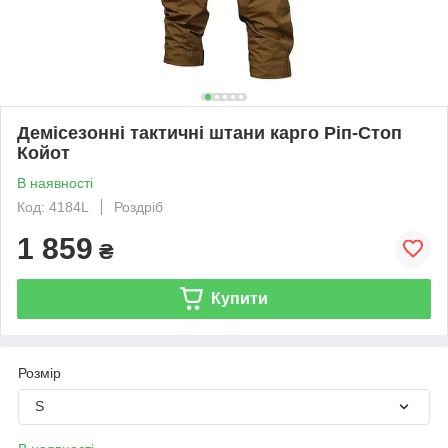
Демісезонні тактичні штани карго Ріп-Стоп
Койот
В наявності
Код: 4184L
Роздріб
1 859
₴
Купити
Розмір
S