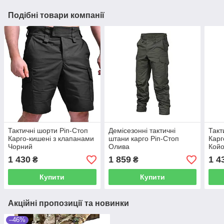
Подібні товари компанії
Тактичні шорти Ріп-Стоп
Демісезонні тактичні
Такт
Карго-кишені з клапанами
штани карго Ріп-Стоп
Карг
Чорний
Олива
Койо
1 430
1 859
1 4
₴
₴
Купити
Купити
Акційні пропозиції та новинки
–46%