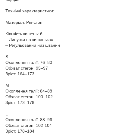
Технічні характеристики:
Матеріал: Ріп-стоп
Кількість кишень: 6
– Липучки на кишеньках
– Регульований низ штанин
S
Охоплення талії: 76–80
Обхват стегон: 95–97
Зріст: 164–173
M
Охоплення талії: 84–88
Обхват стегон: 100–102
Зріст: 173–178
L
Охоплення талії: 88–96
Обхват стегон: 102-104
Зріст: 178–184