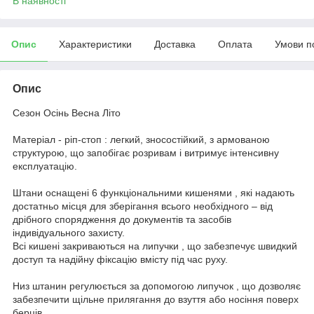
В наявності
Опис
Характеристики
Доставка
Оплата
Умови п
Опис
Сезон Осінь Весна Літо
Матеріал - ріп-стоп : легкий, зносостійкий, з армованою
структурою, що запобігає розривам і витримує інтенсивну
експлуатацію.
Штани оснащені 6 функціональними кишенями , які надають
достатньо місця для зберігання всього необхідного – від
дрібного спорядження до документів та засобів
індивідуального захисту.
Всі кишені закриваються на липучки , що забезпечує швидкий
доступ та надійну фіксацію вмісту під час руху.
Низ штанин регулюється за допомогою липучок , що дозволяє
забезпечити щільне прилягання до взуття або носіння поверх
берців.