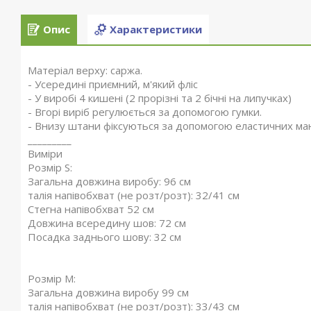
Опис
Характеристики
Матеріал верху: саржа.
- Усередині приємний, м'який фліс
- У виробі 4 кишені (2 прорізні та 2 бічні на липучках)
- Вгорі виріб регулюється за допомогою гумки.
- Внизу штани фіксуються за допомогою еластичних ман
_________
Виміри
Розмір S:
Загальна довжина виробу: 96 см
талія напівобхват (не розт/розт): 32/41 см
Стегна напівобхват 52 см
Довжина всередину шов: 72 см
Посадка заднього шову: 32 см
Розмір M:
Загальна довжина виробу 99 см
талія напівобхват (не розт/розт): 33/43 см