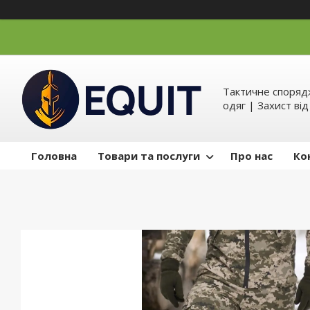
Тактичне спорядж
одяг | Захист ві
Головна
Товари та послуги
Про нас
Ко