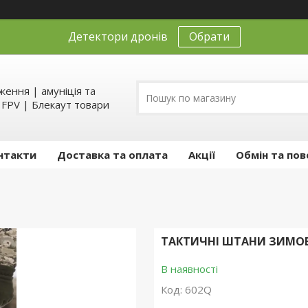
Детектори дронів
Обрати
ення | амуніція та
д FPV | Блекаут товари
нтакти
Доставка та оплата
Акції
Обмін та пов
ТАКТИЧНІ ШТАНИ ЗИМОВІ
В наявності
Код:
602Q