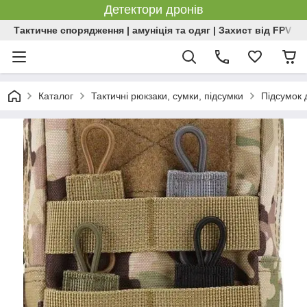
Детектори дронів
Тактичне спорядження | амуніція та одяг | Захист від FPV | 
Каталог
Тактичні рюкзаки, сумки, підсумки
Підсумок 