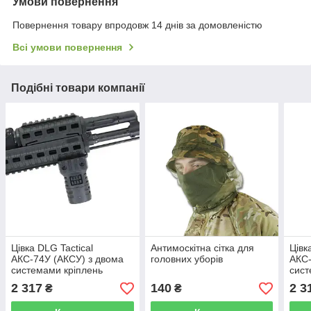
Умови повернення
Повернення товару впродовж 14 днів за домовленістю
Всі умови повернення
Подібні товари компанії
Цівка DLG Tactical
Антимоскітна сітка для
Цівк
АКС-74У (АКСУ) з двома
головних уборів
АКС-
системами кріплень
сист
(Пікатінні, M-Lok) колір
(Пік
2 317
140
2 3
₴
₴
Койот / Чорний / Олива
Койо