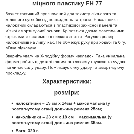
міцного пластику FH 77
Захист тактичний призначений для захисту ліктьового та
колінного суглобів від пошкоджень та травм. Наколінник і
налокітник складаються з пластикової захисної панелі та
м'якої амортизуючої основи. Кріпляться двома еластичними
стрічками із системою швидкого зняття. Регулює розмір
налокітників на липучках. Не обмежує руху при ходьбі та бігу.
М'яка підкладка.
Зверніть увагу на Х-подібну форму накладок. Така унікальна
форма робить ці деталі тактичного захисту гнучкою та чудово
поглинає силу удару. Пом'якшує силу удару та амортизуючу
прокладку.
Характеристики:
розміри:
налокітники – 19 см х 14см + максимальна (у
розтягнутому стані) довжина ременя 25см;
наколінники – 23 см х 18 см + максимальна (у
розтягнутому стані) довжина ременя 35см.
Вага: 320 г.