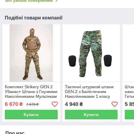
Всі умови повернення
Подібні товари компанії
Комплект Strikerу GEN.2
Тактичні штурмові штани
Штан
Убакас+ Штани з Гнучкими
GEN.2 з Балістичним
нако
Наколінниками Мультикам
Наколінниками 1 класу
Геть
Nyco
Мультикам
6 670
4 940
5 8
₴
₴
7 670 ₴
Купити
Купити
Про нас