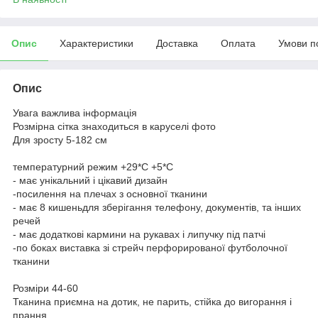
Опис
Характеристики
Доставка
Оплата
Умови п
Опис
Увага важлива інформація
Розмірна сітка знаходиться в каруселі фото
Для зросту 5-182 см
температурний режим +29*С +5*С
- має унікальний і цікавий дизайн
-посилення на плечах з основної тканини
- має 8 кишеньдля зберігання телефону, документів, та інших
речей
- має додаткові кармини на рукавах і липучку під патчі
-по боках виставка зі стрейч перфорированої футболочної
тканини
Розміри 44-60
Тканина приємна на дотик, не парить, стійка до вигорання і
прання