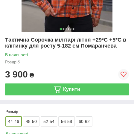
Тактична Сорочка мілітарі літня +29*С +5*С в
клітинку для росту 5-182 см Помаранчева
В наявності
Роздріб
3 900
₴
Купити
Розмір
44-46
48-50
52-54
56-58
60-62
В наявності