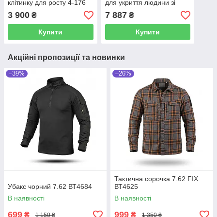
клітинку для росту 4-176
для укриття людини зі
см Помаранчева
спорядженням у повний
3 900
7 887
₴
₴
зріст 1.5× 2.5 м Камуфляж
Купити
Купити
Акційні пропозиції та новинки
–39%
–26%
Тактична сорочка 7.62 FIX
Убакс чорний 7.62 ВТ4684
ВТ4625
В наявності
В наявності
699
999
₴
₴
1 150 ₴
1 350 ₴