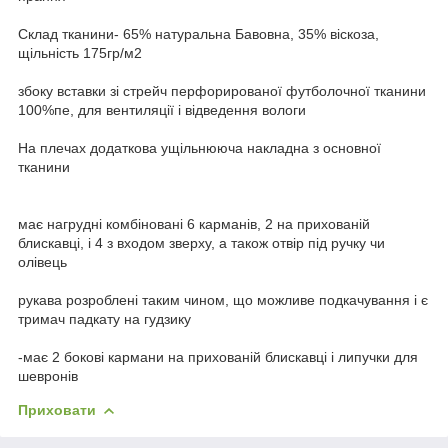
Склад тканини- 65% натуральна Бавовна, 35% віскоза,
щільність 175гр/м2
збоку вставки зі стрейч перфорированої футболочної тканини
100%пе, для вентиляції і відведення вологи
На плечах додаткова ущільнююча накладна з основної
тканини
має нагрудні комбіновані 6 карманів, 2 на прихованій
блискавці, і 4 з входом зверху, а також отвір під ручку чи
олівець
рукава розроблені таким чином, що можливе подкачування і є
тримач падкату на гудзику
-має 2 бокові кармани на прихованій блискавці і липучки для
шевронів
Приховати