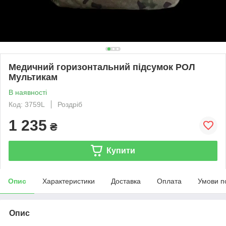
Медичний горизонтальний підсумок РОЛ
Мультикам
В наявності
Код: 3759L
Роздріб
1 235
₴
Купити
Опис
Характеристики
Доставка
Оплата
Умови п
Опис