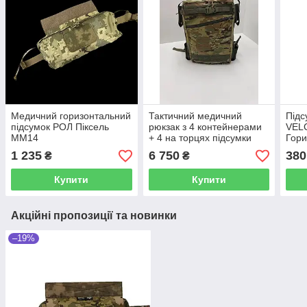
Медичний горизонтальний
Тактичний медичний
Підс
підсумок РОЛ Піксель
рюкзак з 4 контейнерами
VELC
ММ14
+ 4 на торцях підсумки
Гори
для турнікету Мультикам
або 
1 235
6 750
380
₴
₴
Купити
Купити
Акційні пропозиції та новинки
–19%