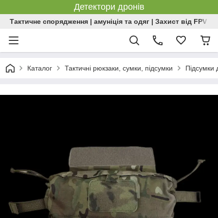
Детектори дронів
Тактичне спорядження | амуніція та одяг | Захист від FPV | 
Каталог
Тактичні рюкзаки, сумки, підсумки
Підсумки д