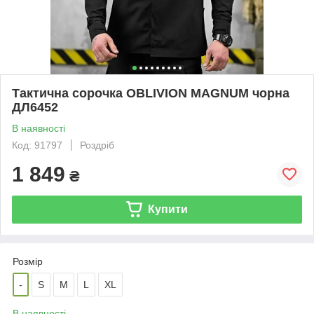
Тактична сорочка OBLIVION MAGNUM чорна
ДЛ6452
В наявності
Код: 91797
Роздріб
1 849
₴
Купити
Розмір
-
S
M
L
XL
В наявності