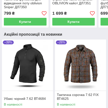
відведення поту oblivion
OBLIVION кайот ДЛ7351
футб
Sniper ДЛ7350
ДЛ7
799
1 699
699
₴
₴
Купити
Купити
Акційні пропозиції та новинки
–39%
–26%
Тактична сорочка 7.62 FIX
Убакс чорний 7.62 ВТ4684
ВТ4625
В наявності
В наявності