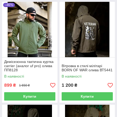
–46%
Демісезонна тактична куртка
carrier (аналог uf pro) олива
Вітровка в стилі мілітарі
ПП8128
BORN OF WAR олива ВТ5441
В наявності
В наявності
899
1 200
₴
₴
1 650 ₴
Купити
Купити