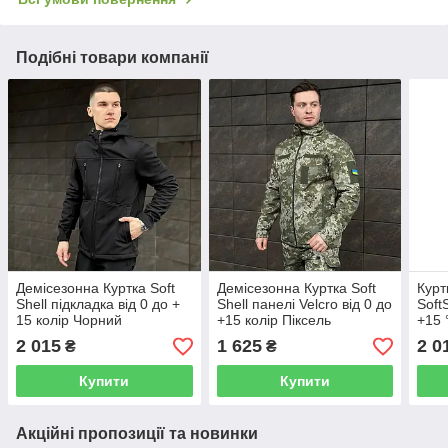
Подібні товари компанії
Демісезонна Куртка Soft
Демісезонна Куртка Soft
Курт
Shell підкладка від 0 до +
Shell панелі Velcro від 0 до
Soft
15 колір Чорний
+15 колір Піксель
+15 
2 015
1 625
2 0
₴
₴
Купити
Купити
Акційні пропозиції та новинки