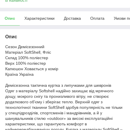
В наявності
Опис
Характеристики
Доставка
Оплата
Умови п
Опис
Сезон Демісезонний
Матеріал SoftShell, Фліс
Склад 100% поліестер
Верх 100% поліестер
Капюшон Ховається у комір
Країна Україна
Демісезонна тактична куртка з липучками для шевронів
Одяг з матеріалу Softshell надійно захищає від мрячного
дощу, мокрого снігу та пронизливого вітру, не створює
додаткового об'єму і зберігає тепло. Верхній одяг з
технологічної тканини SoftShell здобув популярність не тільки
у спецпідрозділів, спортсменів і мандрівників, а й у
шанувальників стилю «outdoor» за високі експлуатаційні
характеристики, що гарантують комфорт в
найнепередбачуванішу погоду. Куртка з матеріалу SoftShell –