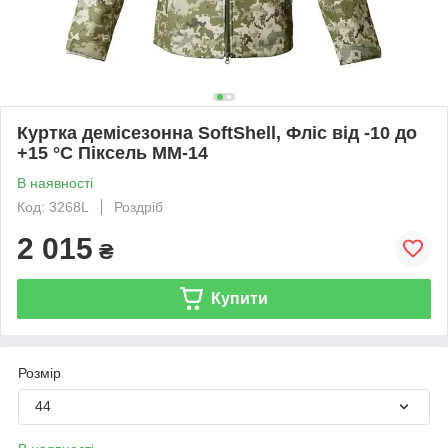
Куртка демісезонна SoftShell, Фліс від -10 до
+15 °С Піксель ММ-14
В наявності
Код: 3268L
Роздріб
2 015
₴
Купити
Розмір
44