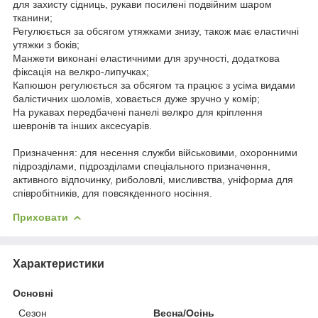
для захисту сідниць, рукави посилені подвійним шаром
тканини;
Регулюється за обсягом утяжками знизу, також має еластичні
утяжки з боків;
Манжети виконані еластичними для зручності, додаткова
фіксація на велкро-липучках;
Капюшон регулюється за обсягом та працює з усіма видами
балістичних шоломів, ховається дуже зручно у комір;
На рукавах передбачені панелі велкро для кріплення
шевронів та інших аксесуарів.
Призначення: для несення служби військовими, охоронними
підрозділами, підрозділами спеціального призначення,
активного відпочинку, риболовлі, мисливства, уніформа для
співробітників, для повсякденного носіння.
Приховати
Характеристики
Основні
Сезон
Весна/Осінь