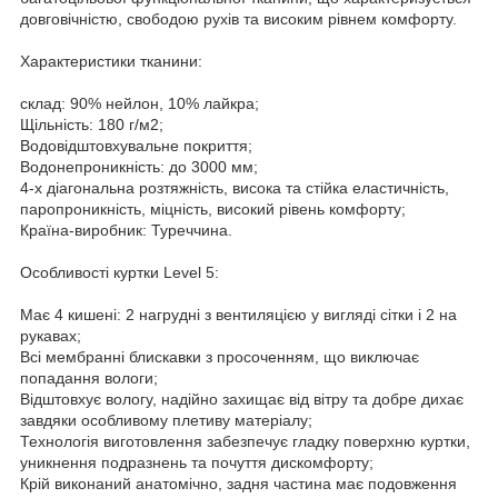
довговічністю, свободою рухів та високим рівнем комфорту.
Характеристики тканини:
склад: 90% нейлон, 10% лайкра;
Щільність: 180 г/м2;
Водовідштовхувальне покриття;
Водонепроникність: до 3000 мм;
4-х діагональна розтяжність, висока та стійка еластичність,
паропроникність, міцність, високий рівень комфорту;
Країна-виробник: Туреччина.
Особливості куртки Level 5:
Має 4 кишені: 2 нагрудні з вентиляцією у вигляді сітки і 2 на
рукавах;
Всі мембранні блискавки з просоченням, що виключає
попадання вологи;
Відштовхує вологу, надійно захищає від вітру та добре дихає
завдяки особливому плетиву матеріалу;
Технологія виготовлення забезпечує гладку поверхню куртки,
уникнення подразнень та почуття дискомфорту;
Крій виконаний анатомічно, задня частина має подовження