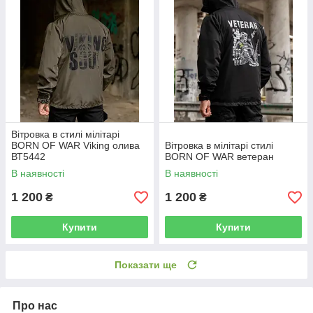
Вітровка в стилі мілітарі
BORN OF WAR Viking олива
Вітровка в мілітарі стилі
ВТ5442
BORN OF WAR ветеран
В наявності
В наявності
1 200
1 200
₴
₴
Купити
Купити
Показати ще
Про нас