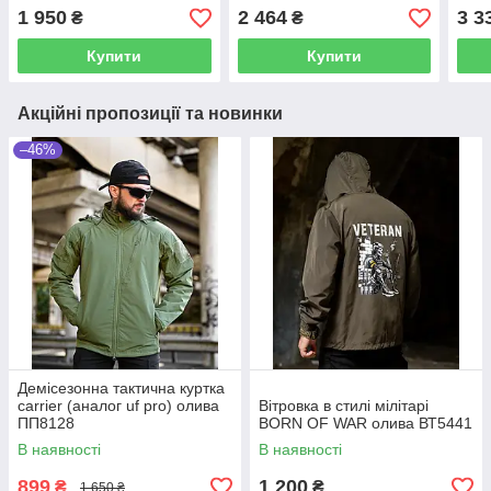
VELCRO Чорна
до 15 Мультикам
1 950
2 464
3 3
₴
₴
Купити
Купити
Акційні пропозиції та новинки
–46%
Демісезонна тактична куртка
carrier (аналог uf pro) олива
Вітровка в стилі мілітарі
ПП8128
BORN OF WAR олива ВТ5441
В наявності
В наявності
899
1 200
₴
₴
1 650 ₴