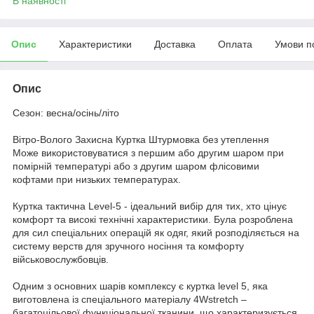
В наявності
Опис
Характеристики
Доставка
Оплата
Умови п
Опис
Сезон: весна/осінь/літо
Вітро-Волого Захисна Куртка Штурмовка без утеплення
Може використовуватися з першим або другим шаром при
помірній температурі або з другим шаром флісовими
кофтами при низьких температурах.
Куртка тактична Level-5 - ідеальний вибір для тих, хто цінує
комфорт та високі технічні характеристики. Була розроблена
для сил спеціальних операцій як одяг, який розподіляється на
систему верств для зручного носіння та комфорту
військовослужбовців.
Одним з основних шарів комплексу є куртка level 5, яка
виготовлена із спеціального матеріалу 4Wstretch –
багатоцільової функціональної тканини, що характеризується