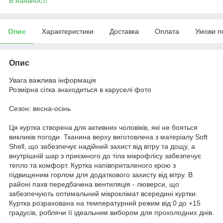
В наявності
Опис
Характеристики
Доставка
Оплата
Умови п
Опис
Увага важлива інформація
Розмірна сітка знаходиться в каруселі фото
Сезон: весна-осінь
Ця куртка створена для активних чоловіків, які не бояться
викликів погоди. Тканина верху виготовлена з матеріалу Soft
Shell, що забезпечує надійний захист від вітру та дощу, а
внутрішній шар з приємного до тіла мікрофлісу забезпечує
тепло та комфорт. Куртка напівприталеного крою з
підвищеним горлом для додаткового захисту від вітру. В
районі пахв передбачена вентиляція - люверси, що
забезпечують оптимальний мікроклімат всередині куртки.
Куртка розрахована на температурний режим від 0 до +15
градусів, роблячи її ідеальним вибором для прохолодних днів.