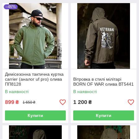
–46%
Демісезонна тактична куртка
carrier (аналог uf pro) олива
Вітровка в стилі мілітарі
ПП8128
BORN OF WAR олива ВТ5441
В наявності
В наявності
899
1 200
₴
₴
1 650 ₴
Купити
Купити