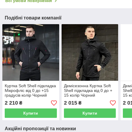
Всі умови повернення
Подібні товари компанії
Куртка Soft Shell підкладка
Демісезонна Куртка Soft
Демі
Мікрофліс від 0 до +15
Shell підкладка від 0 до +
Shel
градусів колір Чорний
15 колір Чорний
15 к
2 210
2 015
2 0
₴
₴
Купити
Купити
Акційні пропозиції та новинки