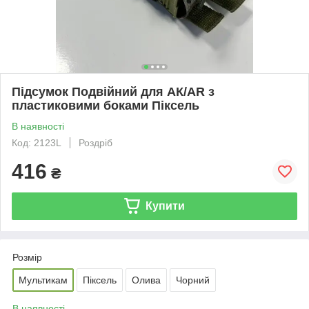
Підсумок Подвійний для АК/AR з
пластиковими боками Піксель
В наявності
Код: 2123L
Роздріб
416
₴
Купити
Розмір
Мультикам
Піксель
Олива
Чорний
В наявності