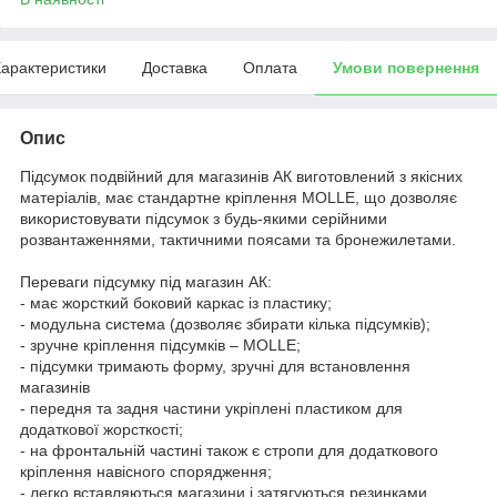
арактеристики
Доставка
Оплата
Умови повернення
Опис
Підсумок подвійний для магазинів АК виготовлений з якісних
матеріалів, має стандартне кріплення MOLLE, що дозволяє
використовувати підсумок з будь-якими серійними
розвантаженнями, тактичними поясами та бронежилетами.
Переваги підсумку під магазин АК:
- має жорсткий боковий каркас із пластику;
- модульна система (дозволяє збирати кілька підсумків);
- зручне кріплення підсумків – MOLLE;
- підсумки тримають форму, зручні для встановлення
магазинів
- передня та задня частини укріплені пластиком для
додаткової жорсткості;
- на фронтальній частині також є стропи для додаткового
кріплення навісного спорядження;
- легко вставляються магазини і затягуються резинками.