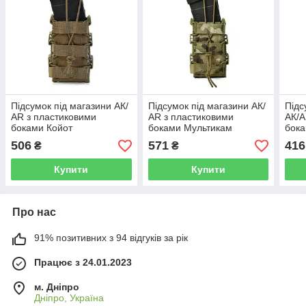
Підсумок під магазини АК/
Підсумок під магазини АК/
Підс
АR з пластиковими
АR з пластиковими
АК/A
боками Койот
боками Мультикам
бока
506
571
416
₴
₴
Купити
Купити
Про нас
91% позитивних з 94 відгуків за рік
Працює з 24.01.2023
м. Дніпро
Дніпро, Україна