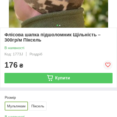
Флісова шапка підшоломник Щільність –
300гр/м Піксель
В наявності
Код: 1773J
Роздріб
176
₴
Купити
Розмір
Мультикам
Піксель
В наявності