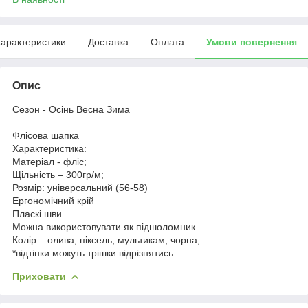
арактеристики
Доставка
Оплата
Умови повернення
Опис
Сезон - Осінь Весна Зима
Флісова шапка
Характеристика:
Матеріал - фліс;
Щільність – 300гр/м;
Розмір: універсальний (56-58)
Ергономічний крій
Пласкі шви
Можна використовувати як підшоломник
Колір – олива, піксель, мультикам, чорна;
*відтінки можуть трішки відрізнятись
Приховати