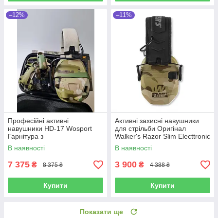
–12%
–11%
Професійні активні
Активні захисні навушники
навушники HD-17 Wosport
для стрільби Оригінал
Гарнітура з
Walker's Razor Slim Electtronic
шумопоглинанням мультикам
Muff Мультикам
В наявності
В наявності
7 375
3 900
₴
₴
8 375 ₴
4 388 ₴
Купити
Купити
Показати ще