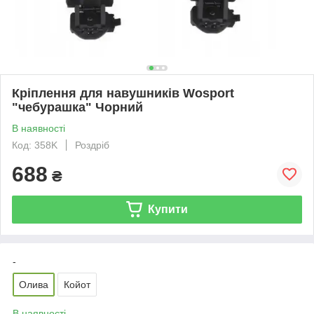
Кріплення для навушників Wosport
"чебурашка" Чорний
В наявності
Код: 358K
Роздріб
688
₴
Купити
-
Олива
Койот
В наявності