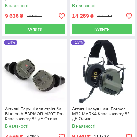
В наявності
В наявності
9 636
14 269
₴
₴
12 636 ₴
16 569 ₴
Купити
Купити
–14%
–13%
Активні Беруші для стрільби
Активні навушники Earmor
Bluetooth EARMOR M20T Pro
M32 MARK4 Клас захисту 82
Клас захисту 82 дБ Олива
дБ Олива
В наявності
В наявності
3 699
9 680
₴
₴
4 290 ₴
11 180 ₴