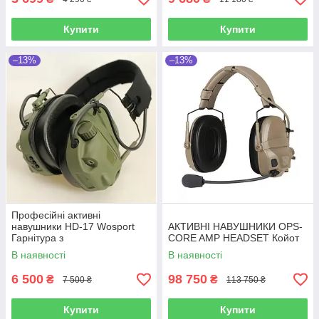
Купити
Купити
–13%
–13%
Професійні активні
навушники HD-17 Wosport
АКТИВНІ НАВУШНИКИ OPS-
Гарнітура з
CORE AMP HEADSET Койот
шумопоглинанням олива
В наявності
В наявності
6 500
98 750
₴
₴
7 500 ₴
113 750 ₴
Купити
Купити