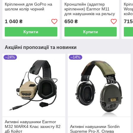
Кріплення для GoPro на
Кронштейн (адаптер
Кріп
шолом колір чорний
кріплення) Earmor M11
Wosp
для навушників на рельсу
койо
ARC
1 040
650
715
₴
₴
Купити
Купити
Акційні пропозиції та новинки
–24%
–14%
Активні навушники Earmor
M32 MARK4 Клас захисту 82
Активні навушники Sordin
дБ Койот
Supreme Pro-X. Олива