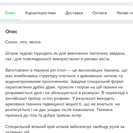
Опис
Характеристики
Доставка
Оплата
Умови п
Опис
Сезон: літо, весна
Штани чудово підходить як для виконання тактичних завдань,
так і для повсякденного використання в умовах міста.
Виготовлені із тканини ріп-стоп — це високоміцна тканина, що
має комбіновану структуру плетіння з армованою ниткою та
водонепроникним просоченням. Завдяки спеціальній формі
переплетіння дрібні дірки, проколи і порізи на цій тканині не
розриваються далі і не збільшуються в розмірах. В перекладі з
англійської ripstop «стоп розрив». У результаті виходить
армована тканина підвищеної міцності, що не мнеться, не
розтягується і не дає усадки після намокання. Тканина
приємна до тіла та добре тримає колір.
Спеціальний вільний крій штанів забезпечує свободу рухів за
активних дій.