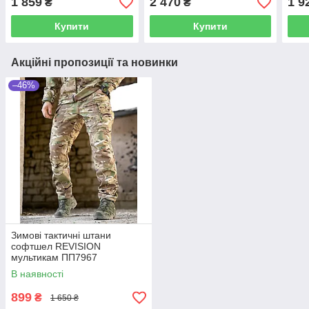
1 859
2 470
1 9
₴
₴
Купити
Купити
Акційні пропозиції та новинки
–46%
Зимові тактичні штани
софтшел REVISION
мультикам ПП7967
В наявності
899
₴
1 650 ₴