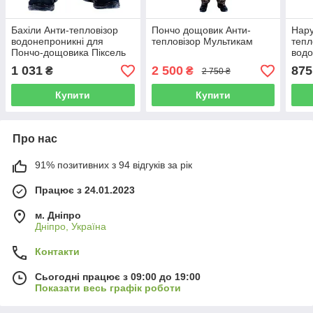
Бахіли Анти-тепловізор
Пончо дощовик Анти-
Нару
водонепроникні для
тепловізор Мультикам
тепл
Пончо-дощовика Піксель
водо
Понч
1 031
2 500
875
₴
₴
2 750 ₴
Купити
Купити
Про нас
91% позитивних з 94 відгуків за рік
Працює з 24.01.2023
м. Дніпро
Дніпро, Україна
Контакти
Сьогодні працює з 09:00 до 19:00
Показати весь графік роботи