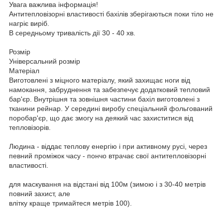
Увага важлива інформація!
Антитепловізорні властивості бахілів зберігаються поки тіло не
нагріє виріб.
В середньому тривалість дії 30 - 40 хв.
Розмір
Універсальний розмір
Матеріал
Виготовлені з міцного матеріалу, який захищає ноги від
намокання, забруднення та забезпечує додатковий тепловий
бар'єр. Внутрішня та зовнішня частини бахіл виготовлені з
тканини рейнар. У середині виробу спеціальний фольгований
поробар'єр, що дає змогу на деякий час захиститися від
тепловізорів.
Людина - віддає теплову енергію і при активному русі, через
певний проміжок часу - пончо втрачає свої антитепловізорні
властивості.
для маскування на відстані від 100м (зимою і з 30-40 метрів
повний захист, але
влітку краще тримайтеся метрів 100).