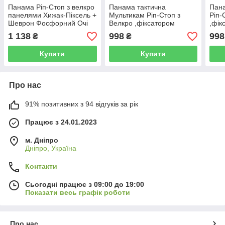
Панама Ріп-Стоп з велкро
Панама тактична
Пана
панелями Хижак-Піксель +
Мультикам Ріп-Стоп з
Ріп-
Шеврон Фосфорний Очі
Велкро ,фіксатором
,фік
,вентиляційна Сітка
сітка
1 138
998
998
₴
₴
Купити
Купити
Про нас
91% позитивних з 94 відгуків за рік
Працює з 24.01.2023
м. Дніпро
Дніпро, Україна
Контакти
Сьогодні працює з 09:00 до 19:00
Показати весь графік роботи
Про нас