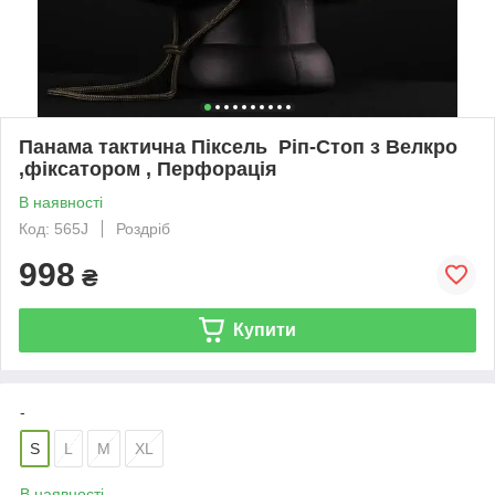
Панама тактична Піксель Ріп-Стоп з Велкро
,фіксатором , Перфорація
В наявності
Код: 565J
Роздріб
998
₴
Купити
-
S
L
M
XL
В наявності