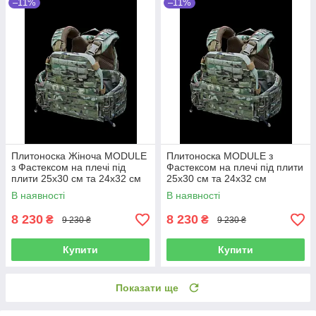
–11%
–11%
Плитоноска Жіноча MODULE
Плитоноска MODULE з
з Фастексом на плечі під
Фастексом на плечі під плити
плити 25х30 см та 24х32 см
25х30 см та 24х32 см
Multicam Original IRR
Multicam Original IRR
В наявності
В наявності
8 230
8 230
₴
₴
9 230 ₴
9 230 ₴
Купити
Купити
Показати ще