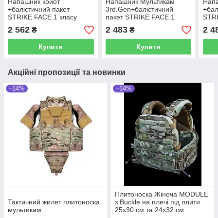
Напашник койот
Напашник Мультикам
Нап
+балістичний пакет
3rd.Gen+балістичний
+бал
STRIKE FACE 1 класу
пакет STRIKE FACE 1
STRI
класу
2 562
2 483
2 4
₴
₴
Купити
Купити
Акційні пропозиції та новинки
–14%
–14%
Плитоноска Жіноча MODULE
Тактичний жилет плитоноска
з Buckle на плечі під плити
мультикам
25х30 см та 24х32 см
Multicam Original IRR