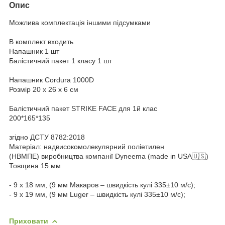
Опис
Можлива комплектація іншими підсумками
В комплект входить
Напашник 1 шт
Балістичний пакет 1 класу 1 шт
Напашник Cordura 1000D
Розмір 20 х 26 х 6 см
Балістичний пакет STRIKE FACE для 1й клас
200*165*135
згідно ДСТУ 8782:2018
Матеріал: надвисокомолекулярний поліетилен
(НВМПЕ) виробництва компанії Dyneema (made in USA🇺🇸)
Товщина 15 мм
- 9 х 18 мм, (9 мм Макаров – швидкість кулі 335±10 м/c);
- 9 х 19 мм, (9 мм Luger – швидкість кулі 335±10 м/c);
Приховати