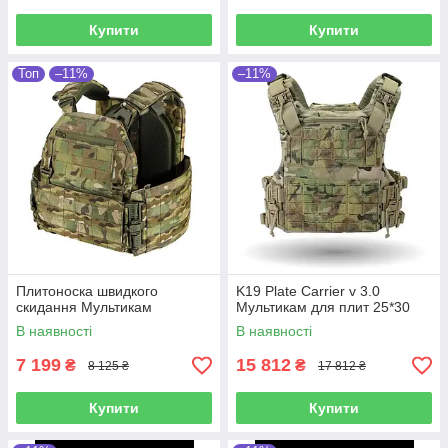
Купити
Купити
Топ
–11%
–11%
Плитоноска швидкого
K19 Plate Carrier v 3.0
скидання Мультикам
Мультикам для плит 25*30
В наявності
В наявності
7 199
15 812
₴
₴
8 125 ₴
17 812 ₴
Купити
Купити