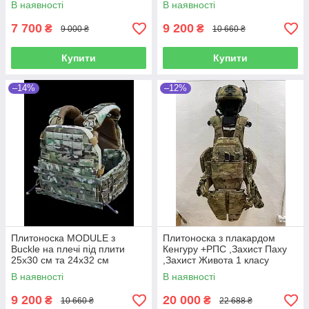
В наявності
В наявності
7 700
9 200
₴
₴
9 000 ₴
10 660 ₴
Купити
Купити
–14%
–12%
Плитоноска MODULE з
Плитоноска з плакардом
Buckle на плечі під плити
Кенгуру +РПС ,Захист Паху
25х30 см та 24х32 см
,Захист Живота 1 класу
Multicam Original IRR
захисту
В наявності
В наявності
9 200
20 000
₴
₴
10 660 ₴
22 688 ₴