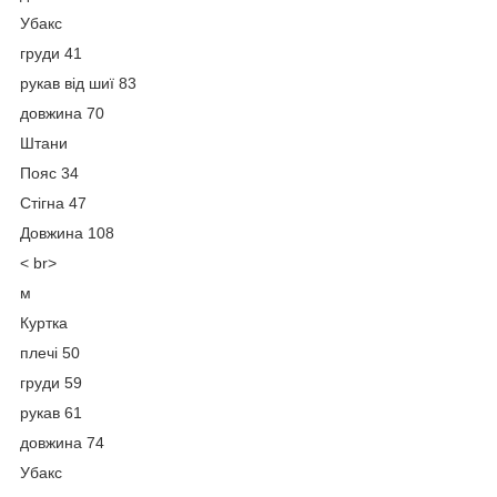
Убакс
груди 41
рукав від шиї 83
довжина 70
Штани
Пояс 34
Стігна 47
Довжина 108
< br>
м
Куртка
плечі 50
груди 59
рукав 61
довжина 74
Убакс