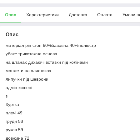
Опис
Характеристики
Доставка
Оплата
Умови п
Опис
матеріал ріп стоп 60%бавовна 40%поліестр
убакс трикотажна основа
на штанах дихаючі вставки під колінами
манжети на хлястиках
липучки під шеврони
адмін кишені
з
Куртка
плечі 49
груди 58
рукав 59
довжина 72