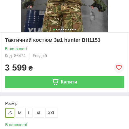
Тактичний костюм 3в1 hunter ВН1153
В наявності
Код: 86474
Роздріб
3 599
₴
Купити
Розмір
-S
M
L
XL
XXL
В наявності