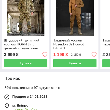
Штурмовий тактичний
Тактичний костюм
Такт
костюм HORN third
Poseidon 3в1 coyot
пікс
generation мультикам
ВТ6701
ВН1098
3 999
1 199
2 2
₴
₴
2 150 ₴
Купити
Купити
Про нас
89% позитивних з 97 відгуків за рік
Працює з 24.01.2023
м. Дніпро
Дніпро, Україна