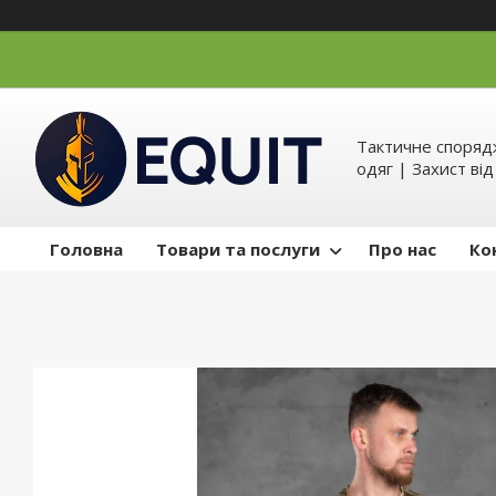
Тактичне спорядж
одяг | Захист ві
Головна
Товари та послуги
Про нас
Ко