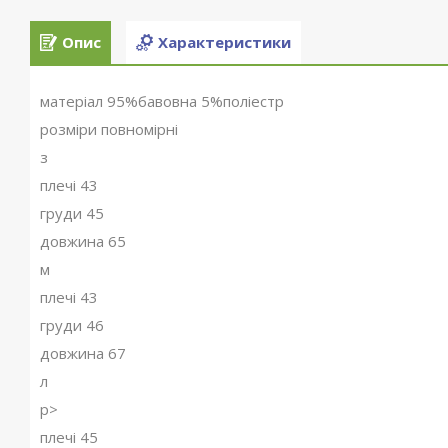
Опис
Характеристики
матеріал 95%бавовна 5%поліестр
розміри повномірні
з
плечі 43
груди 45
довжина 65
м
плечі 43
груди 46
довжина 67
л
p>
плечі 45