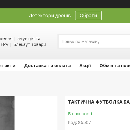
Детектори дронів
Обрати
ення | амуніція та
д FPV | Блекаут товари
нтакти
Доставка та оплата
Акції
Обмін та пов
ТАКТИЧНА ФУТБОЛКА БАВ
В наявності
Код:
86507