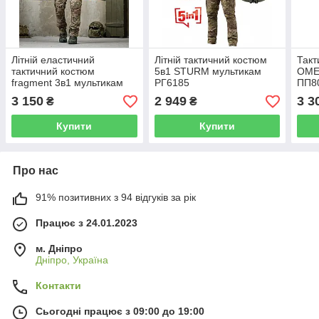
Літній еластичний
Літній тактичний костюм
Такт
тактичний костюм
5в1 STURM мультикам
OME
fragment 3в1 мультикам
РГ6185
ПП8
ДЛ6476
3 150
2 949
3 3
₴
₴
Купити
Купити
Про нас
91% позитивних з 94 відгуків за рік
Працює з 24.01.2023
м. Дніпро
Дніпро, Україна
Контакти
Сьогодні працює з 09:00 до 19:00