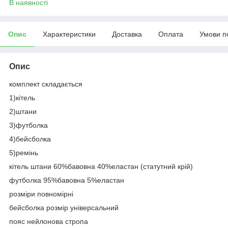
В наявності
Опис
Характеристики
Доставка
Оплата
Умови п
Опис
комплект складається
1)кітель
2)штани
3)футболка
4)бейсболка
5)ремінь
кітель штани 60%бавовна 40%еластан (статутний крій)
футболка 95%бавовна 5%еластан
розміри повномірні
бейсболка розмір універсальний
пояс нейлонова стропа