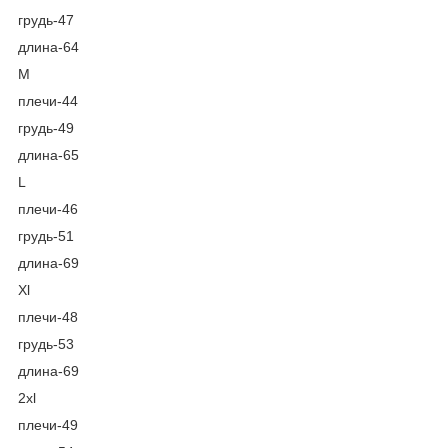
грудь-47
длина-64
М
плечи-44
грудь-49
длина-65
L
плечи-46
грудь-51
длина-69
Xl
плечи-48
грудь-53
длина-69
2xl
плечи-49