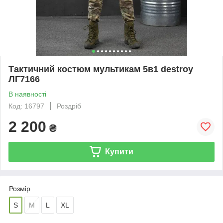
Тактичний костюм мультикам 5в1 destroy
ЛГ7166
В наявності
Код: 16797
Роздріб
2 200
₴
Купити
Розмір
S
M
L
XL