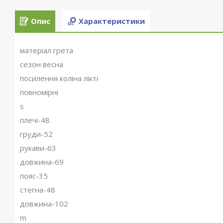
Опис
Характеристики
матеріал грета
сезон весна
посилення коліна лікті
повномірні
s
плечі-48
груди-52
рукави-63
довжина-69
пояс-35
стегна-48
довжина-102
m