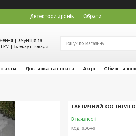
Детектори дронів
Обрати
ення | амуніція та
д FPV | Блекаут товари
нтакти
Доставка та оплата
Акції
Обмін та пов
ТАКТИЧНИЙ КОСТЮМ ГОР
В наявності
Код:
83848