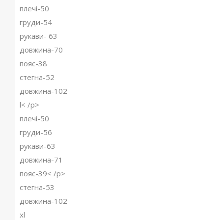
плечі-50
груди-54
рукави- 63
довжина-70
пояс-38
стегна-52
довжина-102
l< /p>
плечі-50
груди-56
рукави-63
довжина-71
пояс-39< /p>
стегна-53
довжина-102
xl