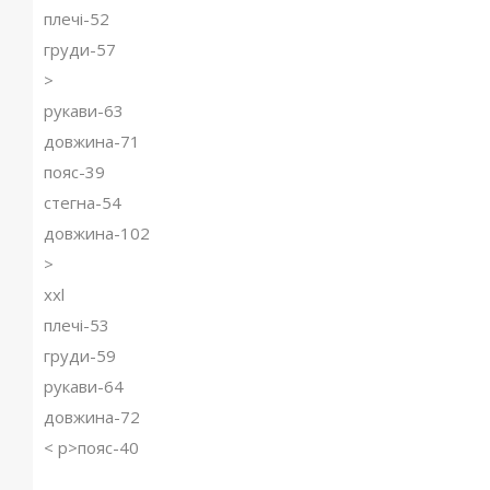
плечі-52
груди-57
>
рукави-63
довжина-71
пояс-39
стегна-54
довжина-102
>
xxl
плечі-53
груди-59
рукави-64
довжина-72
< p>пояс-40