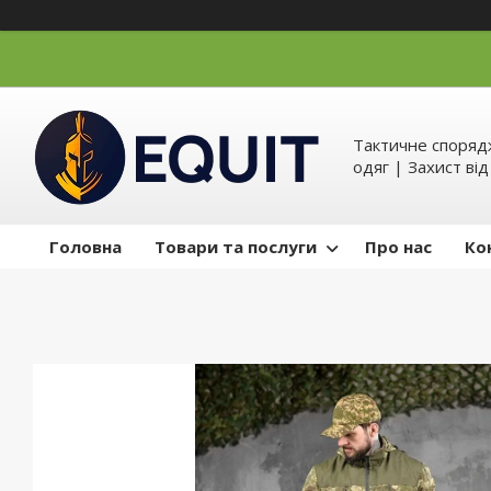
Тактичне спорядж
одяг | Захист ві
Головна
Товари та послуги
Про нас
Ко