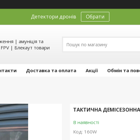
Детектори дронів
Обрати
ення | амуніція та
д FPV | Блекаут товари
нтакти
Доставка та оплата
Акції
Обмін та пов
ТАКТИЧНА ДЕМІСЕЗОННА 
В наявності
Код:
160W