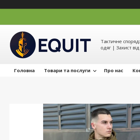
Тактичне спорядж
одяг | Захист ві
Головна
Товари та послуги
Про нас
Ко