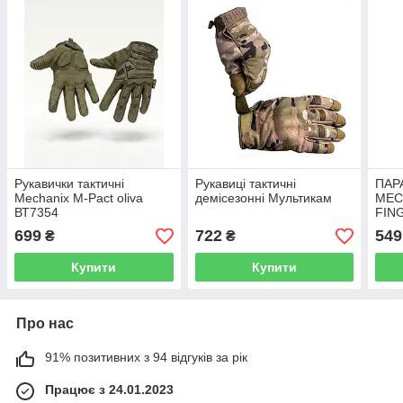
Рукавички тактичні
Рукавиці тактичні
ПАР
Mechanix M-Pact oliva
демісезонні Мультикам
MEC
ВТ7354
FIN
GLO
699
722
549
₴
₴
Купити
Купити
Про нас
91% позитивних з 94 відгуків за рік
Працює з 24.01.2023