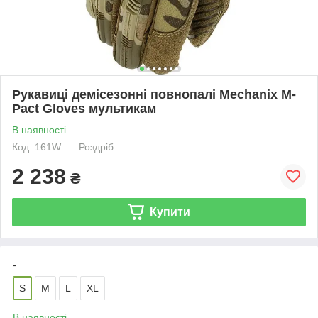
Рукавиці демісезонні повнопалі Mechanix M-
Pact Gloves мультикам
В наявності
Код: 161W
Роздріб
2 238
₴
Купити
-
S
M
L
XL
В наявності