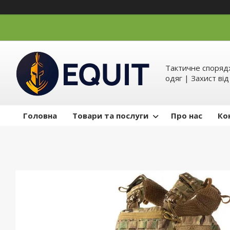
Тактичне спорядж
одяг | Захист ві
Головна
Товари та послуги
Про нас
Ко