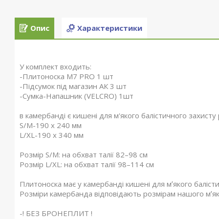
Опис
Характеристики
У комплект входить:
-Плитоноска М7 PRO 1 шт
-Підсумок під магазин АК 3 шт
-Сумка-Напашник (VELCRO) 1шт
в камербанді є кишені для м'якого балістичного захисту
S/M-190 х 240 мм
L/XL-190 х 340 мм
Розмір S/M: на обхват талії 82–98 см
Розмір L/XL: на обхват талії 98–114 см
Плитоноска має у камербанді кишені для мʼякого балісти
Розміри камербанда відповідають розмірам нашого мʼяк
-! БЕЗ БРОНЕПЛИТ !