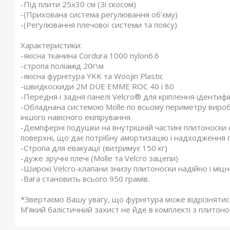
-Під плити 25x30 см (Зі скосом)
-(Прихована система регулювання об'єму)
-(Регулювання плечової системи та поясу)
Характеристики:
-якісна тканина Cordura 1000 nylon6.6
-стропа поліамід 20г\м
-якісна фурнітура YKK та Woojin Plastic
-швидкоскиди 2M DUE EMME ROC 40 і 80
-Передня і задня панелі Velcro® для кріплення ідентифі
-Обладнана системою Molle по всьому периметру виробу 
іншого навісного екіпірування.
-Демпферні подушки на внутрішній частині плитоноски 
поверхні, що дає потрібну амортизацію і надходження п
-Стропа для евакуації (витримує 150 кг)
-дуже зручні плечі (Molle та Velcro зацепи)
-Широкі Velcro-клапани знизу плитоноски надійно і міц
-Вага становить всього 950 грамів.
*Звертаємо Вашу увагу, що фурнітура може відрізнятись 
Мʼякий балістичний захист не йде в комплекті з плитоно