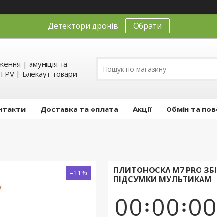
Детектори дронів
Обрати
ення | амуніція та
д FPV | Блекаут товари
нтакти
Доставка та оплата
Акції
Обмін та пов
ПЛИТОНОСКА М7 PRO ЗБІ
–11%
ПІДСУМКИ МУЛЬТИКАМ
0
0
0
0
0
0