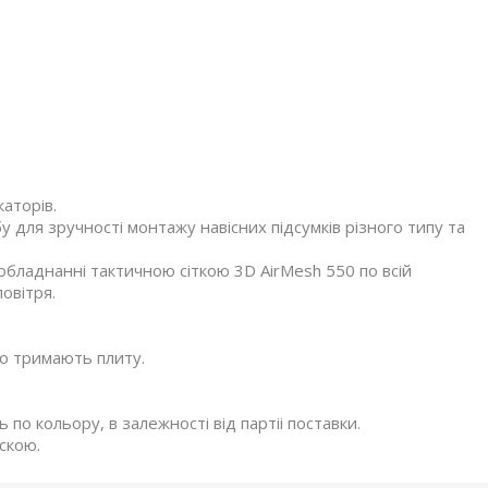
каторів.
для зручності монтажу навісних підсумків різного типу та
обладнанні тактичною сіткою 3D AirMesh 550 по всій
овітря.
но тримають плиту.
по кольору, в залежності від партіі поставки.
скою.