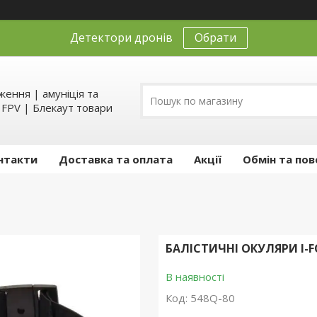
Детектори дронів
Обрати
ення | амуніція та
д FPV | Блекаут товари
нтакти
Доставка та оплата
Акції
Обмін та пов
БАЛІСТИЧНІ ОКУЛЯРИ I-
В наявності
Код:
548Q-80