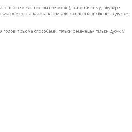
пластиковим фастексом (клямкою), завдяки чому, окуляри
ткий ремінець призначений для кріплення до кінчиків дужок,
а голові трьома способами: тільки ремінець/ тільки дужки/