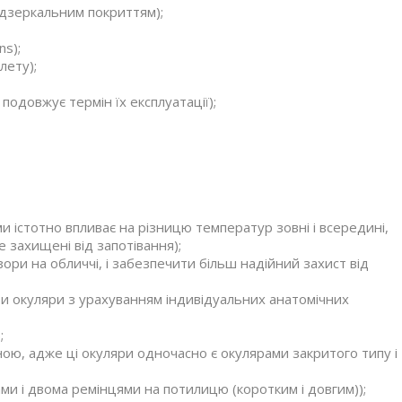
м дзеркальним покриттям);
ns);
лету);
 подовжує термін їх експлуатації);
и істотно впливає на різницю температур зовні і всередині,
е захищені від запотівання);
ори на обличчі, і забезпечити більш надійний захист від
и окуляри з урахуванням індивідуальних анатомічних
;
ою, адже ці окуляри одночасно є окулярами закритого типу і
ми і двома ремінцями на потилицю (коротким і довгим));