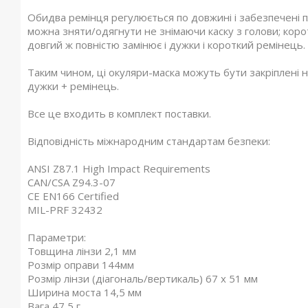
Обидва ремінця регулюється по довжині і забезпечені 
можна зняти/одягнути не знімаючи каску з голови; коро
довгий ж повністю замінює і дужки і короткий ремінець.
Таким чином, ці окуляри-маска можуть бути закріплені н
дужки + ремінець.
Все це входить в комплект поставки.
Відповідність міжнародним стандартам безпеки:
ANSI Z87.1 High Impact Requirements
CAN/CSA Z94.3-07
CE EN166 Certified
MIL-PRF 32432
Параметри:
Товщина лінзи 2,1 мм
Розмір оправи 144мм
Розмір лінзи (діагональ/вертикаль) 67 x 51 мм
Ширина моста 14,5 мм
Вага 47,5 г