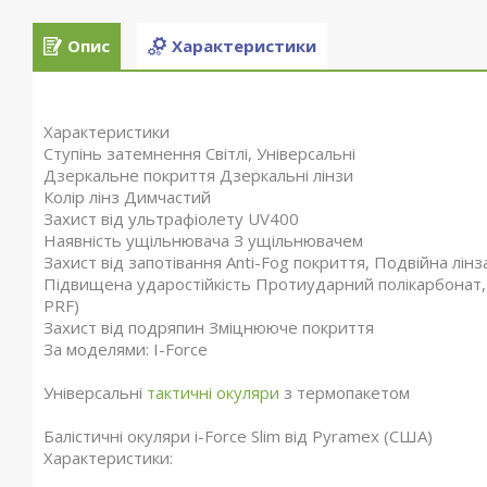
Опис
Характеристики
Характеристики
Ступінь затемнення Світлі, Універсальні
Дзеркальне покриття Дзеркальні лінзи
Колір лінз Димчастий
Захист від ультрафіолету UV400
Наявність ущільнювача З ущільнювачем
Захист від запотівання Anti-Fog покриття, Подвійна лінз
Підвищена ударостійкість Протиударний полікарбонат, П
PRF)
Захист від подряпин Зміцнююче покриття
За моделями: I-Force
Універсальні
тактичні окуляри
з термопакетом
Балістичні окуляри i-Force Slim від Pyramex (США)
Характеристики: