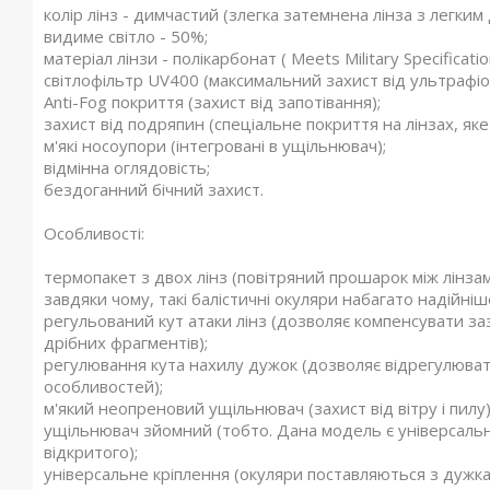
колір лінз - димчастий (злегка затемнена лінза з легки
видиме світло - 50%;
матеріал лінзи - полікарбонат ( Meets Military Specificatio
світлофільтр UV400 (максимальний захист від ультрафіо
Anti-Fog покриття (захист від запотівання);
захист від подряпин (спеціальне покриття на лінзах, яке
м'які носоупори (інтегровані в ущільнювач);
відмінна оглядовість;
бездоганний бічний захист.
Особливості:
термопакет з двох лінз (повітряний прошарок між лінзам
завдяки чому, такі балістичні окуляри набагато надійніш
регульований кут атаки лінз (дозволяє компенсувати заз
дрібних фрагментів);
регулювання кута нахилу дужок (дозволяє відрегулюват
особливостей);
м'який неопреновий ущільнювач (захист від вітру і пилу)
ущільнювач зйомний (тобто. Дана модель є універсальн
відкритого);
універсальне кріплення (окуляри поставляються з дужка