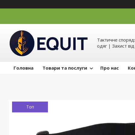
Тактичне спорядж
одяг | Захист ві
Головна
Товари та послуги
Про нас
Ко
Топ