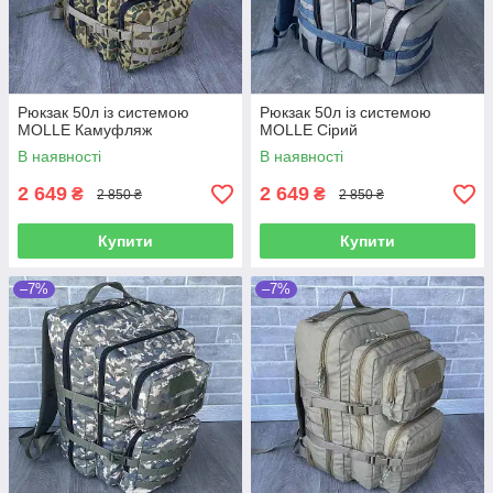
Рюкзак 50л із системою
Рюкзак 50л із системою
MOLLE Камуфляж
MOLLE Сірий
В наявності
В наявності
2 649
2 649
₴
₴
2 850 ₴
2 850 ₴
Купити
Купити
–7%
–7%