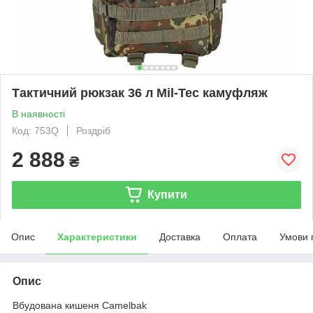
Тактичний рюкзак 36 л Mil-Tec камуфляж
В наявності
Код: 753Q
Роздріб
2 888
₴
Купити
Опис
Характеристики
Доставка
Оплата
Умови 
Опис
Вбудована кишеня Camelbak