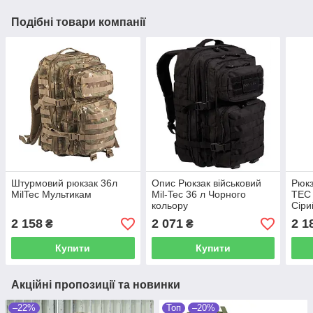
Подібні товари компанії
Штурмовий рюкзак 36л
Опис Рюкзак військовий
Рюкз
MilTec Мультикам
Mil-Tec 36 л Чорного
TEC 
кольору
Сіри
2 158
2 071
2 1
₴
₴
Купити
Купити
Акційні пропозиції та новинки
–22%
Топ
–20%