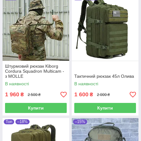
Штурмовий рюкзак Kiborg
Cordura Squadron Multicam -
з MOLLE
Тактичний рюкзак 45л Олива
В наявності
В наявності
1 960
1 600
₴
₴
2 500 ₴
2 000 ₴
Купити
Купити
Топ
–18%
–15%