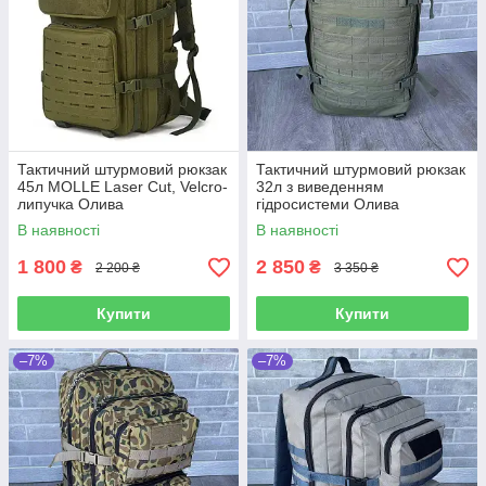
Тактичний штурмовий рюкзак
Тактичний штурмовий рюкзак
45л MOLLE Laser Cut, Velcro-
32л з виведенням
липучка Олива
гідросистеми Олива
В наявності
В наявності
1 800
2 850
₴
₴
2 200 ₴
3 350 ₴
Купити
Купити
–7%
–7%