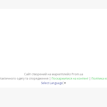
Сайт створений на маркетплейсі
Prom.ua
ЕКВІТ - магазин тактичного одягу та спорядження |
Поскаржитися на контент
|
Політика к
Select Language
▼