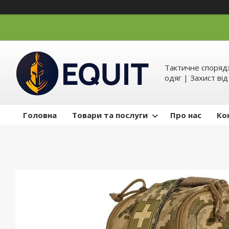
Тактичне спорядж
одяг | Захист ві
Головна
Товари та послуги
Про нас
Ко