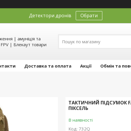
Детектори дронів
Обрати
ення | амуніція та
д FPV | Блекаут товари
нтакти
Доставка та оплата
Акції
Обмін та пов
ТАКТИЧНИЙ ПІДСУМОК F
ПІКСЕЛЬ
В наявності
Код:
732Q