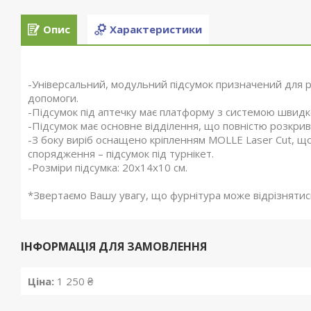
Опис
Характеристики
-Універсальний, модульний підсумок призначений для 
допомоги.
-Підсумок під аптечку має платформу з системою швидко
-Підсумок має основне відділення, що повністю розкрив
-З боку виріб оснащено кріпленням MOLLE Laser Cut, щ
спорядження – підсумок під турнікет.
-Розміри підсумка: 20x14x10 см.
*Звертаємо Вашу увагу, що фурнітура може відрізнятись 
ІНФОРМАЦІЯ ДЛЯ ЗАМОВЛЕННЯ
Ціна:
1 250 ₴