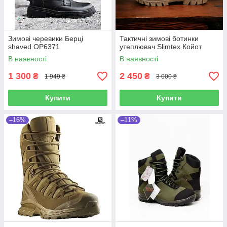
Зимові черевики Берці
Тактичні зимові ботинки
shaved ОР6371
утеплювач Slimtex Койот
В наявності
В наявності
1 300
2 450
₴
₴
1 949 ₴
3 000 ₴
Купити
Купити
–16%
–11%