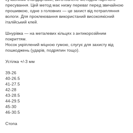
пресування. Цей метод має низку переваг перед звичайною
прошивкою, одне з головних — це захист від потрапляння
вологи. Для проклеювання використаний високоякісний
італійський клей.
Шнурівка — на металевих кільцях з антикорозійним
покриттям.
Носок укріплений міцною гумою, слугує для захисту від
пошкоджень (ударів, подряпин тощо).
Устілка +/-3 мм
39-26
40-26.5
41-27.5
42-28
43-28.5
44-29.5
45-30
46-30.5
Стопа