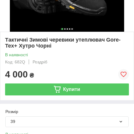
Тактичні Зимові черевики утеплювач Gore-
Tex+ Хутро Чорні
В наявності
Код: 682Q
Роздріб
4 000
₴
Купити
Розмір
39