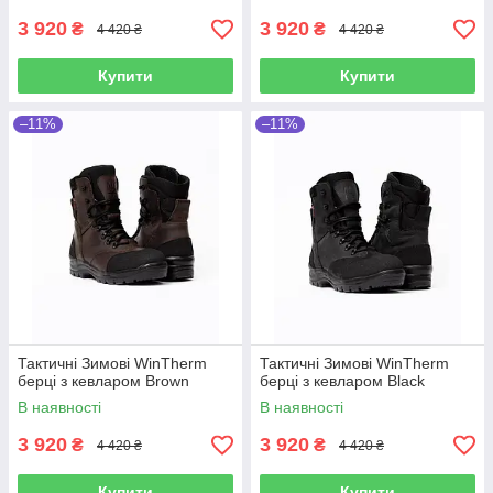
3 920
3 920
₴
₴
4 420 ₴
4 420 ₴
Купити
Купити
–11%
–11%
Тактичні Зимові WinTherm
Тактичні Зимові WinTherm
берці з кевларом Brown
берці з кевларом Black
В наявності
В наявності
3 920
3 920
₴
₴
4 420 ₴
4 420 ₴
Купити
Купити