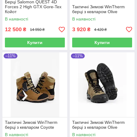
Берці Salomon QUEST 4D
Forces 2 High GTX Gore-Tex
Тактичні Зимові WinTherm
Койот
берці з кевларом Olive
В наявності
В наявності
12 500
3 920
₴
₴
14 950 ₴
4 420 ₴
Купити
Купити
–11%
–11%
Тактичні Зимові WinTherm
Тактичні Зимові WinTherm
берці з кевларом Coyote
берці з кевларом Olive
В наявності
В наявності