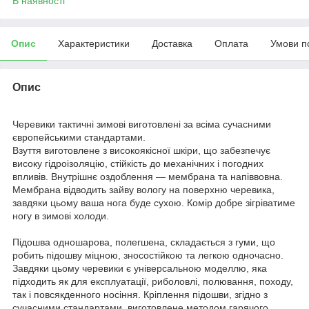
В наявності
Опис
Характеристики
Доставка
Оплата
Умови п
Опис
Черевики тактичні зимові виготовлені за всіма сучасними
європейськими стандартами.
Взуття виготовлене з високоякісної шкіри, що забезпечує
високу гідроізоляцію, стійкість до механічних і погодних
впливів. Внутрішнє оздоблення — мембрана та напіввовна.
Мембрана відводить зайву вологу на поверхню черевика,
завдяки цьому ваша нога буде сухою. Комір добре зігріватиме
ногу в зимові холоди.
Підошва одношарова, полегшена, складається з гуми, що
робить підошву міцною, зносостійкою та легкою одночасно.
Завдяки цьому черевики є універсальною моделлю, яка
підходить як для експлуатації, риболовлі, полювання, походу,
так і повсякденного носіння. Кріплення підошви, згідно з
сучасними стандартами, виготовлене методом гарячого