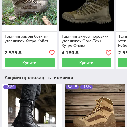
Тактичні зимові ботинки
Тактичні Зимові черевики
Такт
утеплювач Хутро Койот
утеплювач Gore-Tex+
утеп
Хутро Олива
Койо
2 535
4 160
2 5
₴
₴
Купити
Купити
Акційні пропозиції та новинки
–33%
SALE
–18%