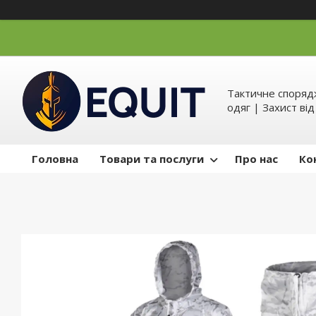
Тактичне спорядж
одяг | Захист ві
Головна
Товари та послуги
Про нас
Ко