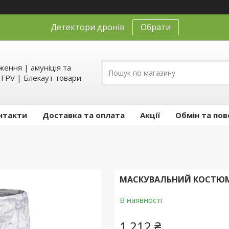
Детектори дронів
Обрати
ення | амуніція та
д FPV | Блекаут товари
нтакти
Доставка та оплата
Акції
Обмін та пов
МАСКУВАЛЬНИЙ КОСТЮМ
В наявності
1 212 ₴