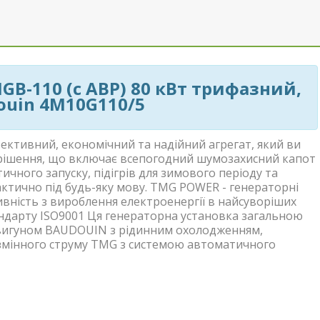
B-110 (с АВР) 80 кВт трифазний,
ouin 4M10G110/5
тивний, економічний та надійний агрегат, який ви
 рішення, що включає всепогодний шумозахисний капот
чного запуску, підігрів для зимового періоду та
актично під будь-яку мову. TMG POWER - генераторні
ність з вироблення електроенергії в найсуворіших
ндарту ISO9001 Ця генераторна установка загальною
вигуном BAUDOUIN з рідинним охолодженням,
мінного струму TMG з системою автоматичного