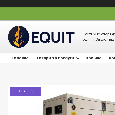
Тактичне спорядж
одяг | Захист ві
Головна
Товари та послуги
Про нас
Ко
⚡ SALE ⚡