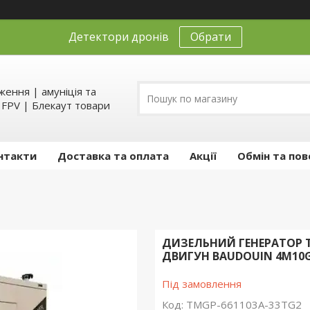
Детектори дронів
Обрати
ення | амуніція та
д FPV | Блекаут товари
нтакти
Доставка та оплата
Акції
Обмін та пов
ДИЗЕЛЬНИЙ ГЕНЕРАТОР T
ДВИГУН BAUDOUIN 4M10G
Під замовлення
Код:
TMGP-661103A-33TG2