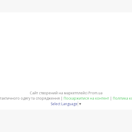
Сайт створений на маркетплейсі
Prom.ua
ЕКВІТ - магазин тактичного одягу та спорядження |
Поскаржитися на контент
|
Політика к
Select Language
▼