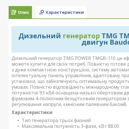
Опис
Характеристики
Дизельний
генератор
TMG TMG
двигун Baud
Дизельний генератор TMG POWER TMGB-110 це ефек
можете купити для своїх потреб. Повністю готове
з дуже компактною конструкцією, систему автомати
інтелектуальну панель управління, адаптовану пр
установки, що забезпечують оптимальну продуктив
умовах. Повністю відповідають міжнародному ста
потужністю 93 кВА оснащена низько обертовим д
фірмовим 4-полюсним безщітковим генератором з
регулювання напруги, ємнісним паливним баком6.
Характеристики
Тип генератора трьох фазний
Максимальна потужність 3-фази, кВт 88.00