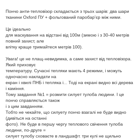
Пончо анти-тепловізор складається з трьох шарів: два шари
тканини Oxford ПУ + фольгований паробар'єр між ними.
Це ідеально
для маскування на відстані від 100м (зимою і з 30-40 метрів
повний захист, але
влітку краще тримайтеся метрів 100).
Увага! це не плащ-невидимка, а саме захист від тепловізора.
Який приховує
температуру. Сучасні тепляки мають 4 режими, і можуть
одночасно накладати на
екран і хвилі ПНБ і тепляка і... Тоді на екрані видно всі дерева
і каміння.
Тому завдання №1 = розмити силует тулоба людини. І це
пончо справляється також
і з цим завданням.
Тобто не чекайте, що силуету пончо взагалі не буде видно
(дивіться на останні
фото). Не буде в першу чергу теплового свічення тулоба
людини, по-друге =
силует тулобу сховаєте в ландшафт. три кулі не щильно