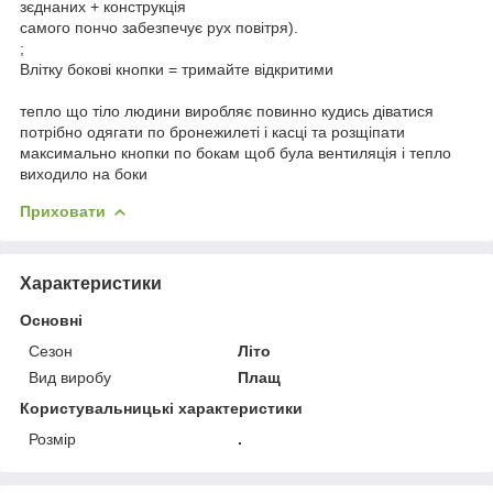
зєднаних + конструкція
самого пончо забезпечує рух повітря).
;
Влітку бокові кнопки = тримайте відкритими
тепло що тіло людини виробляє повинно кудись діватися
потрібно одягати по бронежилеті і касці та розщіпати
максимально кнопки по бокам щоб була вентиляція і тепло
виходило на боки
Приховати
Характеристики
Основні
Сезон
Літо
Вид виробу
Плащ
Користувальницькі характеристики
Розмір
.