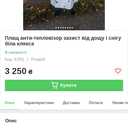
Плащ анти-тепловізор захист від дощу і снігу
біла клякса
В наявності
Код: 439Q
Роздріб
3 250
₴
Купити
Опис
Характеристики
Доставка
Оплата
Умови п
Опис