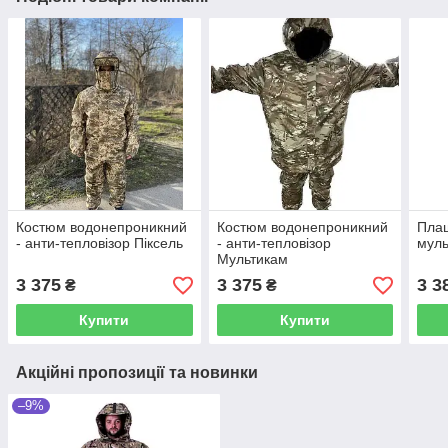
Костюм водонепроникний
Костюм водонепроникний
Плащ
- анти-тепловізор Піксель
- анти-тепловізор
муль
Мультикам
3 375
3 375
3 3
₴
₴
Купити
Купити
Акційні пропозиції та новинки
–9%