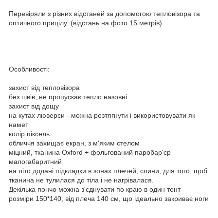
Перевіряли з різних відстаней за допомогою тепловізора та
оптичного прицілу. (відстань на фото 15 метрів)
Особливості:
захист від тепловізора
без швів, не пропускає тепло назовні
захист від дощу
на кутах люверси - можна розтягнути і використовувати як
намет
колір піксель
обличчя захищає екран, з м'яким стелом
міцний, тканина Oxford + фольгований паробар'єр
малогабаритний
на літо додані підкладки в зонах плечей, спини, для того, щоб
тканина не тулилася до тіла і не нагрівалася.
Декілька пончо можна з'єднувати по краю в один тент
розміри 150*140, від плеча 140 см, що ідеально закриває ноги