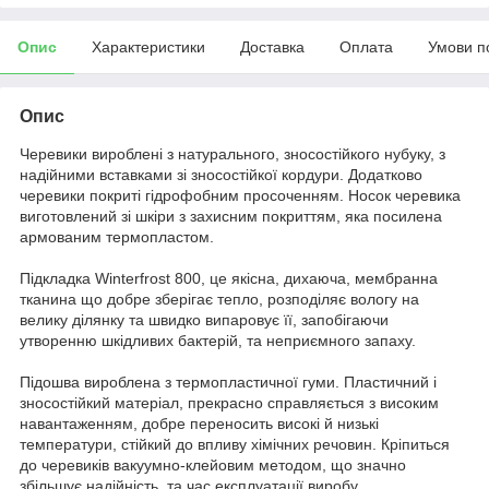
Опис
Характеристики
Доставка
Оплата
Умови п
Опис
Черевики вироблені з натурального, зносостійкого нубуку, з
надійними вставками зі зносостійкої кордури. Додатково
черевики покриті гідрофобним просоченням. Носок черевика
виготовлений зі шкіри з захисним покриттям, яка посилена
армованим термопластом.
Підкладка Winterfrost 800, це якісна, дихаюча, мембранна
тканина що добре зберігає тепло, розподіляє вологу на
велику ділянку та швидко випаровує її, запобігаючи
утворенню шкідливих бактерій, та неприємного запаху.
Підошва вироблена з термопластичної гуми. Пластичний і
зносостійкий матеріал, прекрасно справляється з високим
навантаженням, добре переносить високі й низькі
температури, стійкий до впливу хімічних речовин. Кріпиться
до черевиків вакуумно-клейовим методом, що значно
збільшує надійність, та час експлуатації виробу.