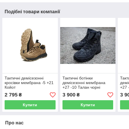
Подібні товари компанії
Тактичні демісезонні
Тактичні ботінки
Такт
кросівки мембрана -5 +21
демісезонні мембрана
демі
Койот
+27 -10 Талан чорні
+27 
2 795
3 900
3 9
₴
₴
Купити
Купити
Про нас