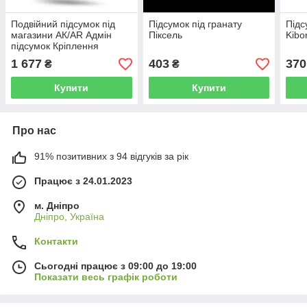
Подвійний підсумок під
Підсумок під гранату
Підс
магазини АК/AR Адмін
Піксель
Kibo
підсумок Кріплення
MOLLE Піксель ММ14
1 677
403
370
₴
₴
Купити
Купити
Про нас
91% позитивних з 94 відгуків за рік
Працює з 24.01.2023
м. Дніпро
Дніпро, Україна
Контакти
Сьогодні працює з 09:00 до 19:00
Показати весь графік роботи